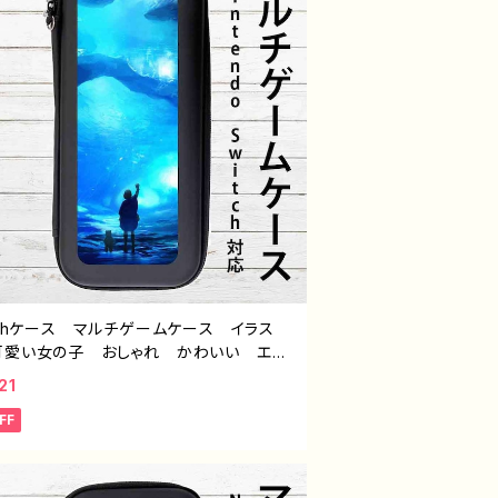
tchケース マルチゲームケース イラス
可愛い女の子 おしゃれ かわいい エモ
風景 綺麗 美しい 景色 ファンタジ
21
スイッチケース カバー 個性的 おすす
FF
人気 イラストレーター クリエイター
 オリジナル デザイン グッズ タイト
に還る pattern1 作：アナ F-5