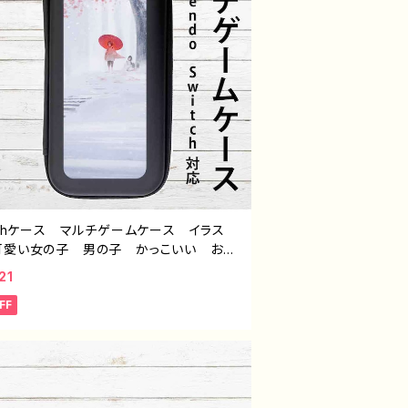
tchケース マルチゲームケース イラス
可愛い女の子 男の子 かっこいい おし
 エモい 風景 綺麗 美しい 景色 ス
21
チケース カバー 個性的 おすすめ 人
FF
イラストレーター クリエイター 絵師
ジナル デザイン グッズ タイトル：斑雪
tern1 作：アナ F-5