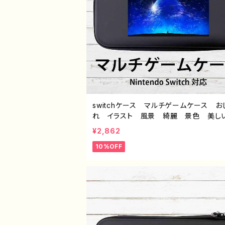
switchケース マルチゲームケース お
れ イラスト 風景 綺麗 景色 美し
モい かっこいい ノスタルジック スイ
¥2,862
ース カバー 個性的 おすすめ 人気
10%OFF
ストレーター クリエイター 絵師 オリ
ル デザイン グッズ タイトル：第２
作：J.タネダ G-6