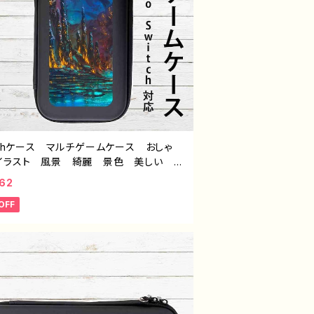
tchケース マルチゲームケース おしゃ
イラスト 風景 綺麗 景色 美しい エ
 かっこいい ノスタルジック スイッチケ
62
 カバー 個性的 おすすめ 人気 イラ
OFF
レーター クリエイター 絵師 オリジナ
デザイン グッズ タイトル：海底洞窟都
：J.タネダ G-6