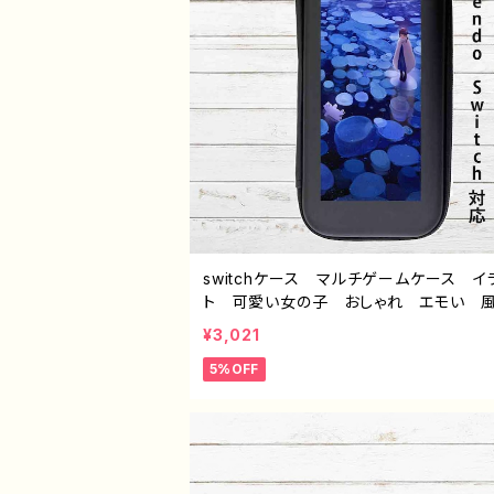
switchケース マルチゲームケース イ
ト 可愛い女の子 おしゃれ エモい
綺麗 美しい 景色 くま スイッチ
¥3,021
カバー 個性的 おすすめ 人気 イラ
5%OFF
ーター クリエイター 絵師 オリジナ
ザイン グッズ タイトル：氷の記憶 patte
作：アナ F-5