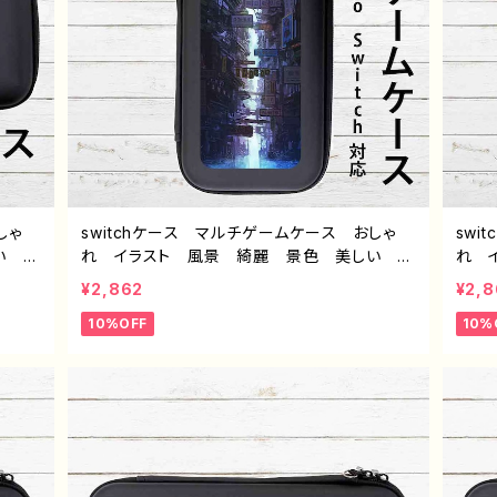
しゃ
switchケース マルチゲームケース おしゃ
swi
い エ
れ イラスト 風景 綺麗 景色 美しい エ
れ 
ッチケ
モい かっこいい ノスタルジック スイッチケ
モい
¥2,862
¥2,8
 イラ
ース カバー 個性的 おすすめ 人気 イラ
ース
10%OFF
10%
ジナ
ストレーター クリエイター 絵師 オリジナ
スト
の故郷
ル デザイン グッズ タイトル：水没の九龍寨
ル 
城 作：J.タネダ G-6
市 作