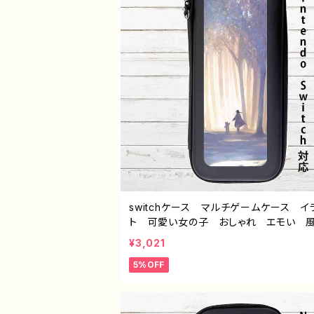
switchケース マルチゲームケース イ
ト 可愛い女の子 おしゃれ エモい
綺麗 美しい 景色 くま スイッチ
¥3,021
カバー 個性的 おすすめ 人気 イラ
5%OFF
ーター クリエイター 絵師 オリジナ
ザイン グッズ タイトル：消えてしまわ
うに pattern1 作：アナ F-5