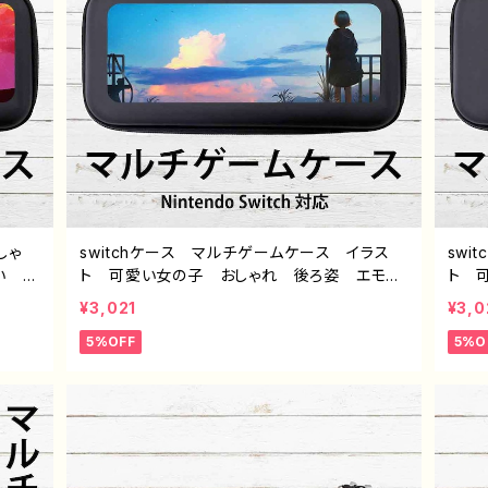
しゃ
switchケース マルチゲームケース イラス
swi
い エ
ト 可愛い女の子 おしゃれ 後ろ姿 エモ
ト 
ッチケ
い 風景 綺麗 美しい 景色 くま スイッ
綺麗
¥3,021
¥3,0
 イラ
チケース カバー 個性的 おすすめ 人
カバ
5%OFF
5%O
ジナ
気 イラストレーター クリエイター 絵師
ータ
入道雲
オリジナル デザイン グッズ タイトル：夜明
ザイン
けは告げる 作：アナ F-5
作：