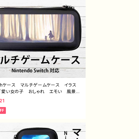
tchケース マルチゲームケース イラス
可愛い女の子 おしゃれ エモい 風景
 美しい 景色 くま スイッチケース
21
ー 個性的 おすすめ 人気 イラストレ
FF
ー クリエイター 絵師 オリジナル デ
ン グッズ タイトル：消えてしまわないよ
pattern2 作：アナ F-5