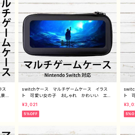
ラス
switchケース マルチゲームケース イラス
swi
 風景
ト 可愛い女の子 おしゃれ かわいい エモ
ト 
ケース
い 風景 綺麗 美しい 景色 ファンタジ
い 
¥3,021
¥3,0
ストレ
ー スイッチケース カバー 個性的 おすす
ー 
5%OFF
5%O
ル デ
め 人気 イラストレーター クリエイター
め 
ないよ
絵師 オリジナル デザイン グッズ タイト
絵師
ル：海に還る pattern2 作：アナ F-5
ル：海