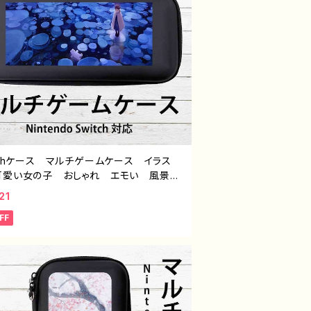
tchケース マルチゲームケース イラス
可愛い女の子 おしゃれ エモい 風景
 美しい 景色 くま スイッチケース
21
ー 個性的 おすすめ 人気 イラストレ
FF
ー クリエイター 絵師 オリジナル デ
 グッズ タイトル：氷の記憶 pattern2
アナ F-5