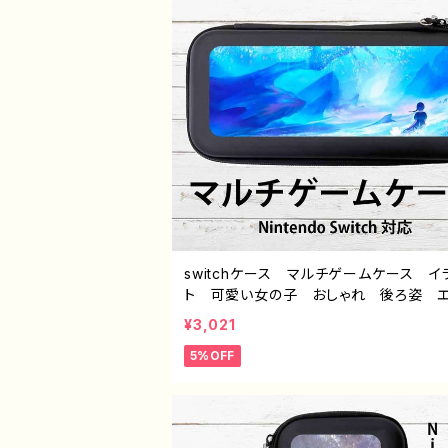
switchケース マルチゲームケース イ
ト 可愛い女の子 おしゃれ 後ろ姿 
い 風景 綺麗 美しい 景色 ファン
¥3,021
ー スイッチケース カバー 個性的 
5%OFF
め 人気 イラストレーター クリエイ
絵師 オリジナル デザイン グッズ タ
ル：星々の帰る場所 pattern2 作：アナ 