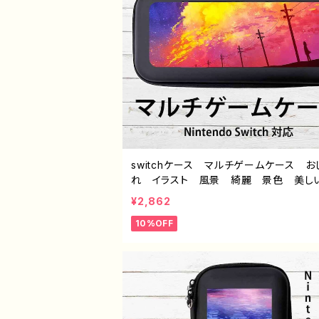
switchケース マルチゲームケース お
れ イラスト 風景 綺麗 景色 美し
モい かっこいい ノスタルジック スイ
¥2,862
ース カバー 個性的 おすすめ 人気
10%OFF
ストレーター クリエイター 絵師 オリ
ル デザイン グッズ タイトル：赤の
作：J.タネダ G-6