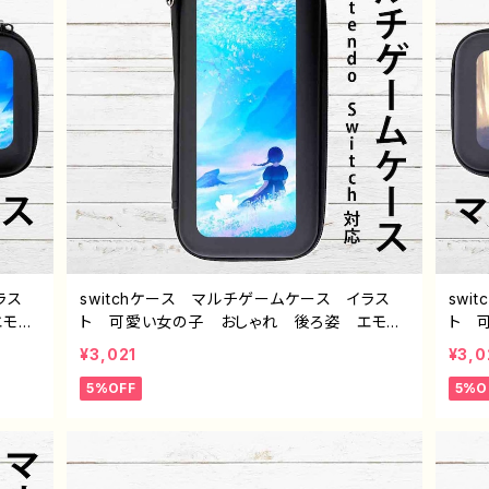
ラス
switchケース マルチゲームケース イラス
swi
エモ
ト 可愛い女の子 おしゃれ 後ろ姿 エモ
ト 
タジ
い 風景 綺麗 美しい 景色 ファンタジ
綺麗
¥3,021
¥3,0
おすす
ー スイッチケース カバー 個性的 おすす
カバ
5%OFF
5%O
ター
め 人気 イラストレーター クリエイター
ータ
イト
絵師 オリジナル デザイン グッズ タイト
ザイ
F-5
ル：星々の帰る場所 pattern1 作：アナ F-5
うに 