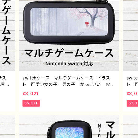
ラス
switchケース マルチゲームケース イラス
swi
 風景
ト 可愛い女の子 男の子 かっこいい おし
ト 
ケース
ゃれ エモい 風景 綺麗 美しい 景色 ス
ゃれ
¥3,021
¥3,0
ストレ
イッチケース カバー 個性的 おすすめ 人
イッ
5%OFF
5%O
ル デ
気 イラストレーター クリエイター 絵師
気 
rn1
オリジナル デザイン グッズ タイトル：斑雪
オリ
pattern2 作：アナ F-5
pat