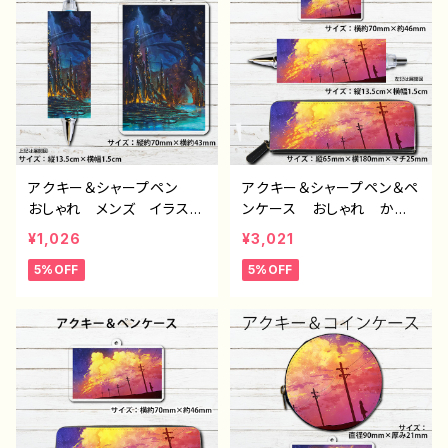
トル：水没の九龍寨城 作：
ー クリエイター 絵師
J.タネダ F-5
オリジナル デザイン グッ
ズ タイトル：海底洞窟都
市 作：J.タネダ F-5
アクキー＆シャープペン
アクキー＆シャープペン＆ペ
おしゃれ メンズ イラス
ンケース おしゃれ かわ
ト 風景 綺麗 景色 美
いい メンズ レディー
¥1,026
¥3,021
しい エモい かっこい
ス イラスト 風景 綺
5%OFF
5%OFF
い おすすめ 個性的 人
麗 景色 美しい エモ
気 イラストレーター クリ
い かっこいい おすす
エイター 絵師 オリジナ
め 個性的 人気 イラス
ル デザイン グッズ タイ
トレーター クリエイター
トル：海底洞窟都市 作：J.
絵師 オリジナル デザイ
タネダ F-5
ン グッズ タイトル：赤の
入道雲 作：J.タネダ F-5