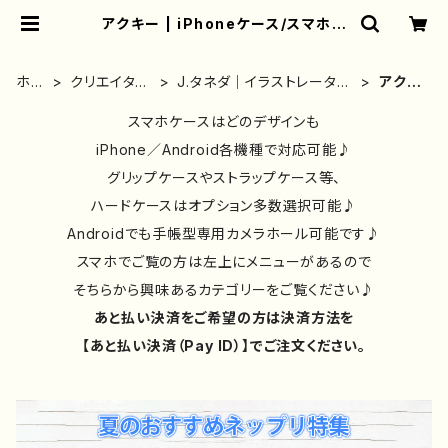
アクキー | iPhoneケース/スマホケ
ース/Tシャツ/おしゃれ/イラストレー
ター/グッズ/人気/後払い/通販｜雑貨
屋アリうさ
ホー
クリエイター
J.タネダ｜イラストレーター
アクキ
ム
別③
｜グッズ
ー
スマホケースはどのデザインも
iPhone／Android各機種で対応可能♪
グリップケースやストラップケース等、
ハードケースはオプション多数選択可能♪
Androidでも手帳型専用カメラホール可能です♪
スマホでご覧の方は左上にメニューがあるので
そちらから興味あるカテゴリーをご覧ください♪
あと払い決済をご希望の方は決済方法を
【あと払い決済（Pay ID）】でご注文ください。