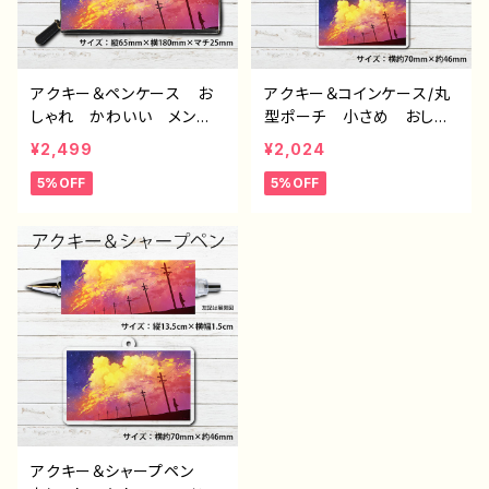
アクキー＆ペンケース お
アクキー＆コインケース/丸
しゃれ かわいい メン
型ポーチ 小さめ おしゃ
ズ レディース イラスト
れ かわいい メンズ レ
¥2,499
¥2,024
風景 綺麗 景色 美し
ディース イラスト 風
5%OFF
5%OFF
い エモい かっこいい
景 綺麗 景色 美しい
おすすめ 個性的 人気
エモい かっこいい 小物
イラストレーター クリエイ
入れ ミニポーチ メイク
ター 絵師 オリジナル
ポーチ おすすめ 個性
デザイン グッズ タイト
的 人気 イラストレータ
ル：赤の入道雲 作：J.タネ
ー クリエイター 絵師
ダ F-5
オリジナル デザイン グッ
ズ タイトル：赤の入道雲
作：J.タネダ F-5
アクキー＆シャープペン