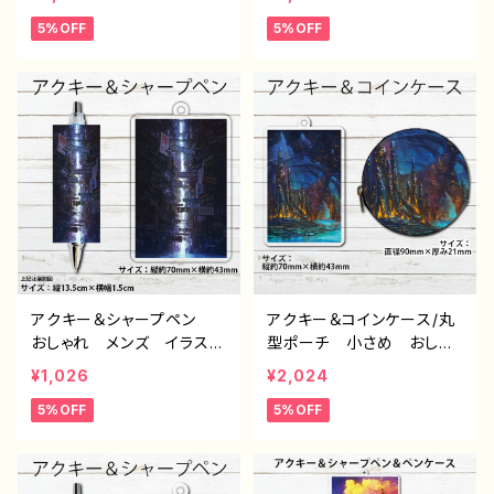
ディース イラスト 風
景 綺麗 景色 美しい
5%OFF
5%OFF
景 綺麗 景色 美しい
エモい かっこいい 小物
エモい かっこいい 小物
入れ ミニポーチ おすす
入れ ミニポーチ メイク
め 個性的 人気 イラス
ポーチ おすすめ 個性
トレーター クリエイター
的 人気 イラストレータ
絵師 オリジナル デザイ
ー クリエイター 絵師
ン グッズ タイトル：水没
オリジナル デザイン グッ
の九龍寨城 作：J.タネ
ズ タイトル：第２の故郷
ダ F-5
作：J.タネダ F-5
アクキー＆シャープペン
アクキー＆コインケース/丸
おしゃれ メンズ イラス
型ポーチ 小さめ おしゃ
ト 風景 綺麗 景色 美
れ メンズ イラスト 風
¥1,026
¥2,024
しい エモい かっこい
景 綺麗 景色 美しい
5%OFF
5%OFF
い おすすめ 個性的 人
エモい かっこいい 小物
気 イラストレーター クリ
入れ ミニポーチ メイク
エイター 絵師 オリジナ
ポーチ おすすめ 個性
ル デザイン グッズ タイ
的 人気 イラストレータ