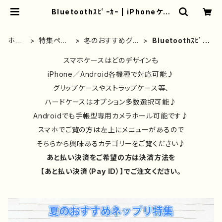
Bluetoothｽﾋﾟｰｶｰ | iPhoneケー
ス/スマホケース/Tシャツ/おしゃれ/イ
ラストレーター/グッズ/人気/後払い/
通販｜雑貨屋アリうさ
ホー
特集ペー
冬のおすすめグッ
Bluetoothｽﾋﾟｰ
ム
ジ
ズ
ｶｰ
スマホケースはどのデザインも
iPhone／Android各機種で対応可能♪
グリップケースやストラップケース等、
ハードケースはオプション多数選択可能♪
Androidでも手帳型専用カメラホール可能です♪
スマホでご覧の方は左上にメニューがあるので
そちらから興味あるカテゴリーをご覧ください♪
あと払い決済をご希望の方は決済方法を
【あと払い決済（Pay ID）】でご注文ください。