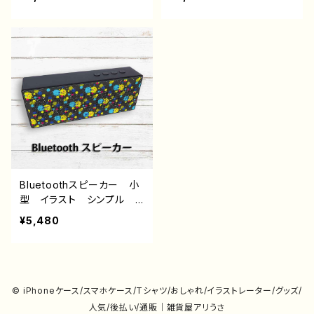
ゃれ服 かわいい エモ
ル うさぎ ウサギ 兎
い ロック クール メン
花柄 綺麗 かわいい 可
ズ レディース 女子 ワ
愛い 個性的 おすすめ
ンピース タバコ 銀髪
人気 イラストレーター
ピアス 個性的 おすす
クリエイター 絵師 オリ
め 人気 イラストレータ
ジナル デザイン グッ
ー クリエイター 絵師
ズ タイトル：COLORS：Sn
オリジナル デザイン グッ
ow Rabbit 作：水無月り
ズ タイトル：リデル 作：n
い
ero
Bluetoothスピーカー 小
型 イラスト シンプル
ポップ かわいい おしゃ
¥5,480
れ 可愛い ゆるかわ ゆ
るい レディース メン
ズ 個性的 おすすめ 人
気 イラストレーター クリ
エイター 絵師 オリジナ
© iPhoneケース/スマホケース/Tシャツ/おしゃれ/イラストレーター/グッズ/
ル デザイン グッズ タイ
人気/後払い/通販｜雑貨屋アリうさ