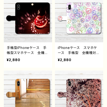
柄 和モダン 和風 iPho
ール メンズ 女子 レデ
ne17/16/15/14/13 AQUO
ィース 高校生 男子 iP
S sense 8 9 10 Xperia
hone17/16/15/14/13 AQ
Googlepixel Galaxy
UOS sense 8 9 10 Xpe
Android アンドロイド
ria Googlepixel Galaxy
ケース 個性的 おすす
Android アンドロイ
め 人気 イラストレータ
ド ケース 個性的 おす
ー クリエイター 絵師
すめ 人気 イラストレー
オリジナル デザイン グッ
ター クリエイター 絵
ズ タイトル：だるまさん
師 オリジナル デザイ
手帳型iPhoneケース 手
iPhoneケース スマホケ
作：チノリ
ン グッズ タイトル：足
帳型スマホケース 全機種
ース 手帳型 全機種対
跡 作：チノリ
対応 エモい画像 風景
応 イラスト おしゃれ
¥2,880
¥2,880
綺麗 景色 ノスタルジッ
病みかわいい メンヘラ
ク メンズ 女子 レディ
ヤンデレ ホラー iPhone
ース iPhone15/14/13/12/
15/14/13/12/11 AQUOS
11 AQUOS Xperia G
Xperia Googlepixel Ga
ooglepixel Galaxy And
laxy Android アンドロ
roid アンドロイド ケー
イド ケース 個性的 お
ス 個性的 おすすめ 人
すすめ 人気 イラストレ
気 イラストレーター クリ
ーター クリエイター 絵
エイター 絵師 オリジナ
師 オリジナル デザイ