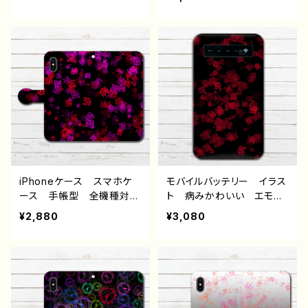
ndroid iPhone17/16/15/
病みかわいい メンヘラ
14/13/12/11 Galaxy Xp
ヤンデレ ホラー iPhone
eria GooglePixel AQ
15/14/13/12/11 AQUOS
UOS OPPO ワイモバイ
Xperia Googlepixel Ga
ル etc. 手帳型 全機種
laxy Android アンドロ
対応
イド ケース 個性的 お
すすめ 人気 イラストレ
ーター クリエイター 絵
師 オリジナル デザイ
ン グッズ タイトル：棒人
間さん〜パターン2〜 作：
チノリ
iPhoneケース スマホケ
モバイルバッテリー イラス
ース 手帳型 全機種対
ト 病みかわいい エモ
応 イラスト おしゃれ
い メンヘラ オリジナ
¥2,880
¥3,080
病みかわいい メンヘラ
ル デザイン グッズ お
ヤンデレ ホラー iPhone
すすめ 個性的 人気 イ
15/14/13/12/11 AQUOS
ラストレーター クリエイタ
Xperia Googlepixel Ga
ー 絵師 充電器 タイト
laxy Android アンドロ
ル：病鬱 作：チノリ
イド ケース 個性的 お