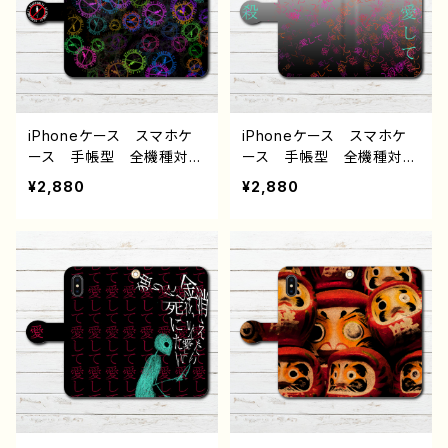
すすめ 人気 イラストレ
ーター クリエイター 絵
師 オリジナル デザイ
ン グッズ タイトル：無
題 作：チノリ
iPhoneケース スマホケ
iPhoneケース スマホケ
ース 手帳型 全機種対
ース 手帳型 全機種対
応 イラスト おしゃれ
応 イラスト おしゃれ
¥2,880
¥2,880
病みかわいい メンヘラ
病みかわいい メンヘラ
ヤンデレ ホラー iPhone
ヤンデレ ホラー iPhone
15/14/13/12/11 AQUOS
15/14/13/12/11 AQUOS
Xperia Googlepixel Ga
Xperia Googlepixel Ga
laxy Android アンドロ
laxy Android アンドロ
イド ケース 個性的 お
イド ケース 個性的 お
すすめ 人気 イラストレ
すすめ 人気 イラストレ
ーター クリエイター 絵
ーター クリエイター 絵
師 オリジナル デザイ
師 オリジナル デザイ
ン グッズ タイトル：立ち
ン グッズ タイトル：あい
入り禁止・カラー黒 作：チ
ころ 作：チノリ
ノリ