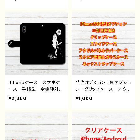
像 風景 綺麗 景色 ノ
病みかわいい メンヘラ
スタルジック メンズ 女
ヤンデレ ホラー iPhone
子 レディース iPhone1
15/14/13/12/11 AQUOS
5/14/13/12/11 AQUOS
Xperia Googlepixel Ga
Xperia Googlepixel Ga
laxy Android アンドロ
laxy Android アンドロ
イド ケース 個性的 お
イド ケース 個性的 お
すすめ 人気 イラストレ
すすめ 人気 イラストレ
ーター クリエイター 絵
ーター クリエイター 絵
師 オリジナル デザイ
師 オリジナル デザイ
ン グッズ タイトル：首つ
ン グッズ タイトル：キノ
りさん 作：チノリ
コ きのこ 作：チノリ
iPhoneケース スマホケ
特注オプション 裏オプショ
ース 手帳型 全機種対
ン グリップケース アクリ
応 イラスト おしゃれ
ルパネルラバーケース ス
¥2,880
¥1,000
病みかわいい メンヘラ
クエア型強化ガラスケー
ヤンデレ ホラー iPhone
ス ストラップケース 雑
15/14/13/12/11 AQUOS
貨屋アリスの白うさぎ
Xperia Googlepixel Ga
laxy Android アンドロ
イド ケース 個性的 お