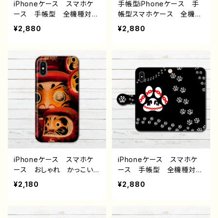
iPhoneケース スマホケ
手帳型iPhoneケース 手
ース 手帳型 全機種対
帳型スマホケース 全機種
応 イラスト おしゃれ
対応 おしゃれ かっこい
¥2,880
¥2,880
病みかわいい メンヘラ
い エモい画像 風景 綺
ヤンデレ ホラー iPhone
麗 景色 ノスタルジッ
15/14/13/12/11 AQUOS
ク メンズ 女子 レディ
Xperia Googlepixel Ga
ース 和風 和モダン 和
laxy Android アンドロ
柄 高校生 男子 iPhon
イド ケース 個性的 お
e17/16/15/14/13 AQUOS
すすめ 人気 イラストレ
sense 8 9 10 AQUOS
ーター クリエイター 絵
Xperia Googlepixel Ga
師 オリジナル デザイ
laxy Android アンドロ
ン グッズ タイトル：愛し
イド ケース 個性的 お
て 作：チノリ
すすめ 人気 イラストレ
ーター クリエイター 絵
師 オリジナル デザイ
iPhoneケース スマホケ
iPhoneケース スマホケ
ン グッズ タイトル：だる
ース おしゃれ かっこい
ース 手帳型 全機種対
まさん 作：チノリ
い エモい画像 風景 綺
応 イラスト おしゃれ
¥2,180
¥2,880
麗 景色 ノスタルジッ
動物 犬 いぬ ゆるか
ク メンズ 女子 レディ
わ 病みかわいい メンヘ
ース 高校生 男子 和
ラ ヤンデレ ロック ク