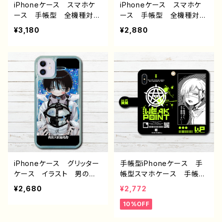
ザイン グッズ タイトル：
トル：メデューサ 作：nero
iPhoneケース スマホケ
iPhoneケース スマホケ
少年とシャチ 作：しゅり
ース 手帳型 全機種対
ース 手帳型 全機種対
応 イラスト 可愛い女の
応 イラスト 可愛い女の
¥3,180
¥2,880
子 男の子 かわいい お
子 かっこいい女子 おし
しゃれ服 エモい 風景
ゃれ服 エモい ロック
綺麗 美しい 景色 ノス
クール ホラー メンズ
タルジック 花 紫陽花
高校生 男子 iPhone17/
メンズ レディース 女
16/15/14/13 AQUOS X
子 iPhone15/14/13/12/11
peria Googlepixel An
AQUOS sense 4 5 6
droid アンドロイド ケー
Xperia Googlepixel
ス 黒髪 金髪 ツインテ
Galaxy Android アンド
ール メイド服 ゴシッ
ロイド ケース 個性的
ク ピアス 個性的 おす
おすすめ 和風 和服 着
すめ 人気 イラストレー
物 和モダン 狐面 人
ター クリエイター 絵
気 イラストレーター クリ
師 オリジナル デザイ
iPhoneケース グリッター
手帳型iPhoneケース 手
エイター 絵師 グッズ
ン グッズ タイトル：メイ
ケース イラスト 男の
帳型スマホケース 手帳
タイトル：狐の嫁入り日和
ド 作：nero
子 可愛い かわいい イ
型 全機種対応 かっこい
¥2,680
¥2,772
作：romiy
ケメン ショタ サッカー
い女子 クール おしゃ
10%OFF
少年 かっこいい iPhone
れ イラスト 病みかわい
11 Pro Max iPhone5/6/
い エモい iPhone15/14/