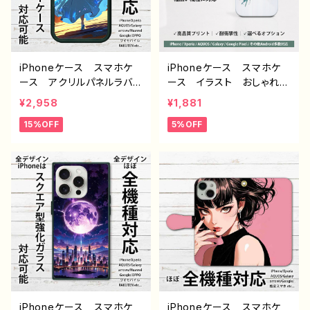
iPhoneケース スマホケ
iPhoneケース スマホケ
ース アクリルパネルラバ
ース イラスト おしゃれ
ーケース イラスト 女の
花柄 エモい レディー
¥2,958
¥1,881
子 ドレス 後ろ姿 エモ
ス AQUOS sense 2 3 4
15%OFF
5%OFF
い 風景 綺麗 美しい
5 iPhone15/14/13/12/11
景色 おしゃれ メンズ
Xperia Googlepixel
レディース iPhone15/14/
Galaxy おすすめ 個
13/12/11 AQUOS Xperi
性的 人気 イラストレー
a Googlepixel Galaxy
ター クリエイター 絵
Android アンドロイ
師 Android アンドロイ
ド ケース アイフォンケー
ド ケース オリジナル
ス スマホカバー おすす
デザイン グッズ タイト
め 個性的 人気 イラス
ル：チューリップ 作：栞
トレーター 絵師 クリエ
音 F-5
イター オリジナル デザ
イン グッズ ノンブラン
ド J1-9
iPhoneケース スマホケ
iPhoneケース スマホケ