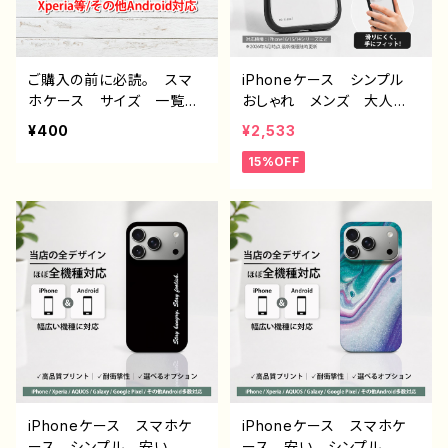
ご購入の前に必読。 スマ
iPhoneケース シンプル
ホケース サイズ 一覧
おしゃれ メンズ 大人女
選び方 iPhoneケース A
子 高校生 男子 iPhon
¥400
¥2,533
ndroid iPhone17/16/15/
e16/15/14/13/12/11 かっ
15%OFF
14/13/12/11 Galaxy Xp
こいい おすすめ 人気
eria GooglePixel AQ
韓国風 ミニマルデザイ
UOS OPPO ワイモバイ
ン オリジナル デザイ
ル etc. 手帳型 全機種
ン くびれケース 耐衝
対応
撃 持ちやすい 滑りにく
い 透明ケース ブラック
フレーム グッズ グリップ
付き 携帯 クリアケー
ス タイトル：シンプル グリ
ップケース no signal デ
ザイン960 J1-9
iPhoneケース スマホケ
iPhoneケース スマホケ
ース シンプル 安い か
ース 安い シンプル か