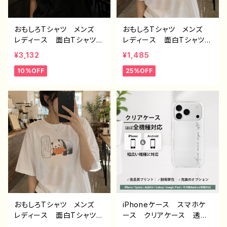
おもしろTシャツ メンズ
おもしろTシャツ メンズ
レディース 面白Tシャツ
レディース 面白Tシャツ
文字 ネタTシャツ かわ
かわいい おしゃれ イラ
¥3,132
¥1,485
いい おしゃれ 個性的
スト ブタ 動物 ゆるか
10%OFF
25%OFF
おすすめ 半袖シャツ デ
わ ゆるい ユニーク ネ
ザイン コラボ オリジナ
タ系 オリジナルキャラクタ
ル デザイン グッズ タイ
ー おすすめ 個性的 人
トル：筋肉こそ正義 作：ん
気 イラストレーター クリ
ごミック G-6
エイター 絵師 オリジナ
ル デザイン グッズ 半
袖シャツ デザイン コラ
ボ タイトル：豚王族（ホワ
イト） 作：んごミック C-3
おもしろTシャツ メンズ
iPhoneケース スマホケ
レディース 面白Tシャツ
ース クリアケース 透明
かわいい おしゃれ イラ
ケース シンプル おしゃ