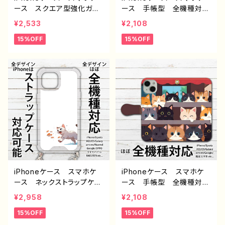
ース スクエア型強化ガラ
ース 手帳型 全機種対
ス イラスト エモい 風
応 イラスト 可愛い女の
¥2,533
¥2,108
景 綺麗 美しい 景色
子 かっこいい女子 おし
15%OFF
15%OFF
月 おしゃれ メンズ レ
ゃれ服 エモい 黒髪 シ
ディース iPhone15/14/1
ョートヘア iPhone15/14/
3/12/11 AQUOS Xperi
13/12/11 AQUOS Xperi
a Googlepixel Galaxy
a Googlepixel Galaxy
Android アンドロイ
Android アンドロイ
ド ケース アイフォンケー
ド ケース 個性的 おす
ス スマホカバー おすす
すめ 人気 イラストレー
め 個性的 人気 イラス
ター クリエイター 絵
トレーター 絵師 クリエ
師 オリジナル デザイ
イター オリジナル デザ
ン ノンブランド グッズ
イン グッズ ノンブラン
J1-9
ド J1-9
iPhoneケース スマホケ
iPhoneケース スマホケ
ース ネックストラップケー
ース 手帳型 全機種対
ス 動物 イラスト ね
応 おしゃれ 動物 イラ
¥2,958
¥2,108
こ 猫 かわいい シンプ
スト ねこ 可愛い かわ
15%OFF
15%OFF
ル エモい 可愛い かわ
いい おしゃれ iPhone1
いい おしゃれ 金魚 メ
5/14/13/12/11 AQUOS