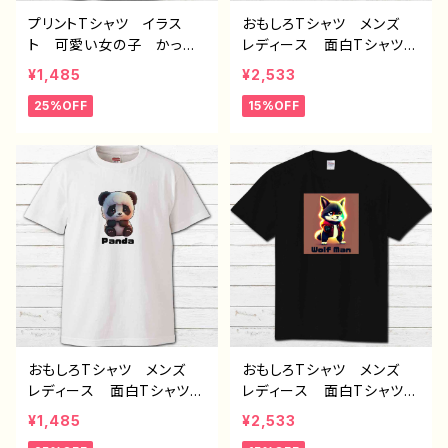
プリントTシャツ イラス
おもしろTシャツ メンズ
ト 可愛い女の子 かっこ
レディース 面白Tシャツ
いい女子 美しい女の子
かわいい かっこいい お
¥1,485
¥2,533
黒髪 ロングヘア おしゃ
しゃれ 動物 イラスト
25%OFF
15%OFF
れ エモい メンズ レデ
おおかみ 狼 オオカミ
ィース 個性的 おすす
個性的 おすすめ 人気
め 人気 イラストレータ
イラストレーター クリエイ
ー 絵師 クリエイター
ター 絵師 オリジナル
白 半袖シャツ コラボ
デザイン グッズ プリント
オリジナル デザイン グッ
黒Tシャツ PBブランド
ズ ノンブランド H-7
半袖 デザイン コラボ J
1-9
おもしろTシャツ メンズ
おもしろTシャツ メンズ
レディース 面白Tシャツ
レディース 面白Tシャツ
かわいい おしゃれ 動
かわいい おしゃれ 動
¥1,485
¥2,533
物 イラスト パンダ 個
物 イラスト おおかみ