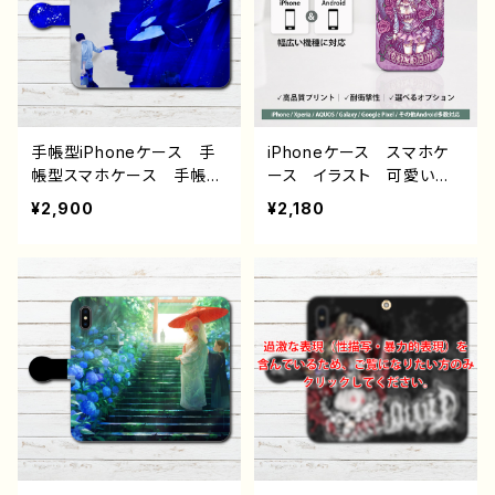
ス アイフォンケース スマ
性的 おすすめ 人気 イ
ホカバー おすすめ 個性
ラストレーター クリエイタ
的 人気 イラストレータ
ー 絵師 オリジナル デ
ー 絵師 クリエイター
ザイン ノンブランド グッ
オリジナル デザイン グッ
ズ J1-9
ズ ノンブランド J1-9
手帳型iPhoneケース 手
iPhoneケース スマホケ
帳型スマホケース 手帳
ース イラスト 可愛い女
型 全機種対応 イラス
の子 かっこいい女子 お
¥2,900
¥2,180
ト 男の子 かっこいい
しゃれ服 エモい ロッ
イケメン クール おしゃ
ク クール セクシー メ
れ 動物 シャチ かわい
ンズ 高校生 男子 iP
い エモい メンズ クー
hone17/16/15/14/13 AQ
ル レディース 女子 iPh
UOS Xperia Googlep
one15/14/13/12/11 AQU
ixel Android アンドロ
OS Xperia Googlepix
イド ケース ピアス タト
el Galaxy Android
ゥー 黒髪 銀髪 白髪
アンドロイド ケース 個
ミニスカート 生足 フー
性的 おすすめ 人気 イ
ド パーカー 個性的 お
ラストレーター クリエイタ
すすめ 人気 イラストレ
ー 絵師 オリジナル デ
ーター クリエイター タイ