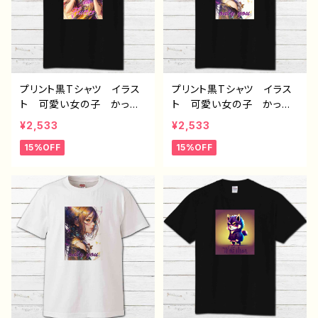
H-7
プリント黒Tシャツ イラス
プリント黒Tシャツ イラス
ト 可愛い女の子 かっこ
ト 可愛い女の子 かっこ
いい女子 美しい女の子
いい女子 美しい女の子
¥2,533
¥2,533
カラーヘア ロングヘア
黒髪 ロングヘア おしゃ
15%OFF
15%OFF
おしゃれ エモい メン
れ エモい メンズ レデ
ズ レディース 個性的
ィース 個性的 おすす
おすすめ 人気 イラスト
め 人気 イラストレータ
レーター 絵師 クリエイ
ー 絵師 クリエイター
ター 半袖シャツ コラ
半袖シャツ コラボ オリ
ボ オリジナル デザイ
ジナル デザイン グッ
ン グッズ ノンブランド
ズ ノンブランド J1-9
J1-9