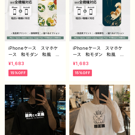
絵師 オリジナル デザイ
和柄ドラゴン デザイン932
ン グッズ 半袖シャツ
J1-9
デザイン コラボ タイト
ル：豚王族（グレー） 作：ん
ごミック C-3
iPhoneケース スマホケ
iPhoneケース スマホケ
ース 和モダン 和風 和
ース 和モダン 和風 和
柄 花柄 シンプル おし
柄 動物 犬 シンプル
¥1,683
¥1,683
ゃれ メンズ 大人女子
おしゃれ メンズ 大人女
15%OFF
15%OFF
かわいい 安い iPhone1
子 かわいい 安い iPho
7/16/15/14/13/12 おすす
ne17/16/15/14/13/12 お
め 個性的 Android ア
すすめ 個性的 Android
ンドロイド ケース Galax
アンドロイド ケース G
y AQUOS Xperia Go
alaxy AQUOS Xperia
ogle Pixel タイトル：和柄
Google Pixel タイト
フラワー デザイン930 J1-
ル：和モダン / シーズー デ
9
ザイン931 J1-9