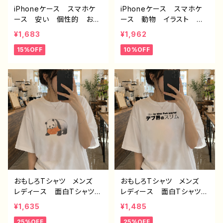
iPhoneケース スマホケ
iPhoneケース スマホケ
ース 安い 個性的 おし
ース 動物 イラスト ゆ
ゃれ メンズ かっこいい
るかわ 可愛い おもしろ
¥1,683
¥1,962
高校生 男子 サイバーパ
スマホケース 面白いiPho
15%OFF
10%OFF
ンク クール iPhone17/1
neケース ユニーク ネタ
6/15/14/ AQUOS sense
系 ゆるい iPhone5/6/6
2 3 4 5 Xperia Googl
s/7/8/XS/11/12/13 AQU
epixel Galaxy Androi
OS Xperia Googlepix
d アンドロイド ケース
el 人気 イラストレータ
スマホカバー 携帯 ハー
ー クリエイター 絵師
ドケース アイフォンケー
個性的 Android アンド
ス おすすめ 人気 クリ
ロイド 携帯 ハード ケ
エイター ノンブランド オ
ース グッズ スマホカバ
リジナル デザイン グッ
ー アイフォンケース 悪
ズ タイトル：ネオンに導か
いことを言うパンダ タイト
れて J1-9
ル：ラーメンについて悪いこ
と言うパンダ 子パンダ付
おもしろTシャツ メンズ
おもしろTシャツ メンズ
き 作：こさつね G-6
レディース 面白Tシャツ
レディース 面白Tシャツ
かわいい おしゃれ イラ
文字 かわいい おしゃ
¥1,635
¥1,485
スト パンダ 動物 ゆる
れ 個性的 おすすめ 半
25%OFF
25%OFF
かわ ゆるい ユニーク
袖シャツ デザイン コラ