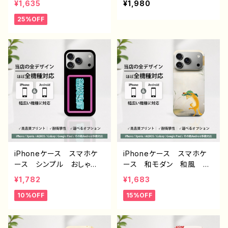
¥1,635
¥1,980
スト パンダ 動物 ゆる
れ 英字ロゴ ミニマル
25%OFF
かわ ゆるい ユニーク
安い ほぼ 全機種対応
ネタ系 オリジナルキャラク
メンズ 高校生 男子 レ
ター おすすめ 個性的
ディース 大人女子 耐衝
人気 イラストレーター
撃 iPhone17/16/15/14/1
クリエイター 絵師 オリ
3 AQUOS Xperia Go
ジナル デザイン グッ
oglepixel Galaxy And
ズ 半袖シャツ デザイ
roid アンドロイド 携帯
ン コラボ 悪いことを言
ケース おすすめ 個性
うパンダ タイトル：たいや
的 人気 クリエイター
き悪パンダ セリフ付き
オリジナル デザイン グッ
作：こさつね C-3
ズ タイトル：Hard work
pays off.
iPhoneケース スマホケ
iPhoneケース スマホケ
ース シンプル おしゃ
ース 和モダン 和風 和
れ 面白い おもしろスマ
柄 動物 狐 シンプル
¥1,782
¥1,683
ホケース ネタ系 エモ
おしゃれ メンズ 大人女
10%OFF
15%OFF
い ほぼ 全機種対応 メン
子 かわいい 安い iPho
ズ iPhone15/14/13/12/11
ne17/16/15/14/13/12 お
AQUOS Xperia Goo
すすめ 個性的 Android