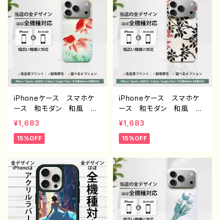
glepixel Galaxy Andr
アンドロイド ケース G
oid アンドロイド おすす
alaxy AQUOS Xperia
め 個性的 人気 イラス
Google Pixel タイト
トレーター 絵師 クリエ
ル：和モダン /きつね デザイ
イター オリジナル デザ
ン934 J1-9
イン グッズ タイトル：脱
法寿司 作：んごミック G
-6
iPhoneケース スマホケ
iPhoneケース スマホケ
ース 和モダン 和風 和
ース 和モダン 和風 和
柄 金魚 シンプル おし
柄 花柄 シンプル おし
¥1,683
¥1,683
ゃれ メンズ 大人女子
ゃれ メンズ 大人女子
15%OFF
15%OFF
かわいい 安い iPhone1
かわいい 安い iPhone1
7/16/15/14/13/12 おすす
7/16/15/14/13/12 おすす
め 個性的 Android ア
め 個性的 Android ア
ンドロイド ケース Galax
ンドロイド ケース Galax
y AQUOS Xperia Go
y AQUOS Xperia Go
ogle Pixel タイトル：和モ
ogle Pixel タイトル：和モ
ダン /金魚 デザイン935 J
ダン 南天 デザイン933 J1
1-9
-9