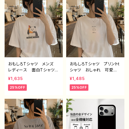
Galaxy おすすめ 個
5/14 AQUOS sense 4 5
性的 人気 イラストレー
6 Xperia Googlepixel
ター クリエイター 絵
Galaxy Android ア
師 Android アンドロイ
ンドロイド ケース ノンブ
ド ケース オリジナル
ランド オリジナル デザイ
デザイン グッズ タイト
ン グッズ エモいスマホ
ル：ネモフィラ 作：栞音 F
ケース タイトル：ニュアン
-5
スフラワー PART373-2 J
1-9
おもしろTシャツ メンズ
おもしろTシャツ プリントt
レディース 面白Tシャツ
シャツ おしゃれ 可愛
かわいい おしゃれ イラ
い ゆるかわ メンズ レ
¥1,635
¥1,485
スト パンダ 動物 ゆる
ディース 面白Tシャツ イ
25%OFF
25%OFF
かわ ゆるい ユニーク
ラスト 個性的 おすす
ネタ系 オリジナルキャラク
め 面白い ユニーク 人
ター おすすめ 個性的
気 イラストレーター 絵
人気 イラストレーター
師 クリエイター オリジ
クリエイター 絵師 オリ
ナル デザイン グッズ
ジナル デザイン グッ
白 半袖シャツ デザイ
ズ 半袖シャツ デザイ
ン コラボ ネタTシャツ