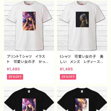
6s/7/8 おすすめ 個性
13/12/11 AQUOS Xperi
的 人気 イラストレータ
a Googlepixel Galaxy
ー クリエイター 絵師
おすすめ 個性的 And
（iPhoneシリーズのみ対
roid アンドロイド ケー
応・iPhonePlus非対応）
ス 人気 イラストレータ
タイトル：病弱天使蹴球部
ー 絵師 クリエイター
作：風邪早僕（ぼく）
オリジナル デザイン グッ
ズ タイトル：WEAKPOINT
作：柴田ヰコ G-6
プリントTシャツ イラス
tシャツ 可愛い女の子 美
ト 可愛い女の子 かっこ
しい メンズ レディース
いい女子 美しい女の子
おしゃれ 白 個性的 お
¥1,485
¥1,485
カラーヘア ロングヘア
すすめ 人気 クリエイタ
25%OFF
25%OFF
おしゃれ エモい メン
ー イラストレーター 絵
ズ レディース 個性的
師 デザイン コラボ オ
おすすめ 人気 イラスト
リジナル デザイン グッ
レーター 絵師 クリエイ
ズ 半袖シャツ ノンブラン
ター 白 半袖シャツ コ
ド H-7 タイトル：青い真
ラボ オリジナル デザイ
珠の耳飾りの少女 Tシャ
ン グッズ ノンブランド
ツ