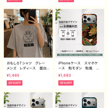
ネタ系 オリジナルキャラク
ボ ネタTシャツ タイト
ター おすすめ 個性的
ル：デブ界のスリム（ホワイ
人気 イラストレーター
ト） 作：んごミック C-3
クリエイター 絵師 オリ
ジナル デザイン グッ
ズ 半袖シャツ デザイ
ン コラボ 悪いことを言
うパンダ タイトル：たいや
き悪パンダ 作：こさつね
C-3
おもしろTシャツ グレー
iPhoneケース スマホケ
メンズ レディース 面白T
ース 和モダン 和風 和
シャツ かわいい おしゃ
柄 おしゃれ メンズ 高
¥1,485
¥1,683
れ イラスト ブタ 動
校生 男子 安い iPhon
25%OFF
15%OFF
物 ゆるかわ ゆるい ユ
e17/16/15/14/13/12 おす
ニーク ネタ系 オリジナ
すめ 個性的 Android
ルキャラクター おすす
アンドロイド ケース Gal
め 個性的 人気 イラス
axy AQUOS Xperia
トレーター クリエイター
Google Pixel タイトル：