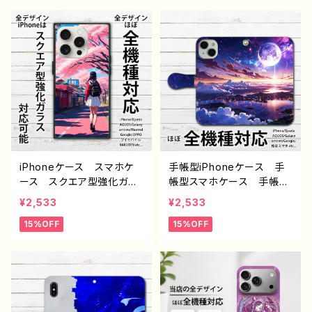
ンズ レディース iPhone
Xperia Googlepixel
15/14/13/12/11 AQUOS
Galaxy Android アンド
Xperia Googlepixel
ロイド ケース 個性的
Galaxy Android アンド
おすすめ スマホカバー i
ロイド ケース アイフォン
Phone 携帯 カバー ア
ケース スマホカバー 携
イフォンケース 人気 イラ
帯 ハード カバー おす
ストレーター 絵師 クリ
すめ 個性的 人気 イラ
エイター オリジナル デ
ストレーター 絵師 クリ
ザイン グッズ ノンブラン
エイター オリジナル デ
ド グッズ J1-9
ザイン グッズ ノンブラン
iPhoneケース スマホケ
手帳型iPhoneケース 手
ド J1-9
ース スクエア型強化ガラ
帳型スマホケース 手帳
ス イラスト 女の子 後
型 全機種対応 イラス
¥2,533
¥2,533
ろ姿 エモい 風景 綺
ト エモい 風景 綺麗
15%OFF
15%OFF
麗 美しい 景色 桜 お
美しい 景色 月 おしゃ
しゃれ メンズ レディー
れ メンズ レディース i
ス iPhone15/14/13/12/11
Phone15/14/13/12/11 AQ
AQUOS Xperia Goo
UOS Xperia Googlep
glepixel Galaxy Andr
ixel Galaxy Android
oid アンドロイド ケー
アンドロイド ケース 個