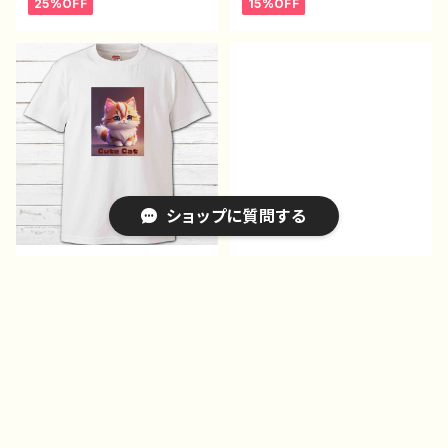
25%OFF
15%OFF
性的 おすすめ 人気 イ
オオカミ 狼 個性的 お
ラストレーター クリエイタ
すすめ 人気 イラストレ
ー 絵師 オリジナル デ
ーター クリエイター 絵
ザイン グッズ プリント白
師 オリジナル デザイ
Tシャツ PBブランド 半
ン グッズ プリント黒Tシ
袖 デザイン コラボ H-
ャツ PBブランド 半袖
7
デザイン コラボ J1-9
ショップに質問する
おもしろTシャツ メンズ
プリントTシャツ イラス
レディース 面白Tシャツ
ト 男の子 イケメン ショ
かわいい おしゃれ 動
タ 少年 かわいい かっ
¥1,485
¥2,200
物 イラスト 猫 ねこ
こいい エモい おしゃ
25%OFF
ネコ 個性的 おすすめ
れ 黒髪 メンズ レディ
キーワードから探す
人気 イラストレーター
ース 個性的 おすすめ
クリエイター 絵師 オリ
人気 イラストレーター
ジナル デザイン グッ
絵師 クリエイター 白
ズ プリント白Tシャツ P
半袖シャツ デザイン コ