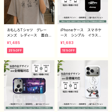
ン コラボ 悪いことを言
ノンブランド タイトル：デザ
うパンダ タイトル：もしも
インTシャツ №626 H-7
し悪パンダ 作：こさつね
C-3
おもしろTシャツ グレー
iPhoneケース スマホケ
メンズ レディース 面白T
ース シンプル イラス
シャツ ネタTシャツ かわ
ト 安い かっこいい お
¥1,485
¥1,683
いい ねこ ジャズクリエイ
しゃれ クール メンズ
25%OFF
15%OFF
ター イラストレーター
個性的 おすすめ 人気
絵師 デザイン コラボ
クリエイター iPhone15/1
オリジナル デザイン グッ
4/13/12/11 AQUOS sens
ズ H-7
e 4 5 6 Xperia Googl
epixel Galaxy Androi
d アンドロイド ケース
ノンブランド オリジナル
デザイン グッズ タイト
ル：シンプル スマホケース
PART40-2 J1-9