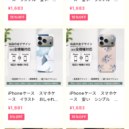
っこいい おしゃれ クー
っこいい おしゃれ かわ
¥1,683
¥1,683
ル メンズ 高校生 男
いい クール メンズ レ
15%OFF
15%OFF
子 個性的 おすすめ 人
ディース エモい画像 綺
気 クリエイター iPhone
麗 美しい 個性的 おす
15/14/13/12/11 AQUOS s
すめ 人気 クリエイタ
ense 4 5 6 Xperia Go
ー iPhone15/14/13/12/11
oglepixel Galaxy And
AQUOS sense 4 5 6
roid アンドロイド ケー
Xperia Googlepixel
ス ノンブランド オリジナ
Galaxy Android アンド
ル デザイン グッズ タイ
ロイド ケース ノンブラン
トル：シンプル スマホケース
ド オリジナル デザイン
PART193 J1-9
グッズ タイトル：エモいス
マホケース PART375-1
J1-9
iPhoneケース スマホケ
iPhoneケース スマホケ
ース イラスト おしゃれ
ース 安い シンプル 花
花柄 エモい レディー
柄 おしゃれ かわいい
¥1,881
¥1,683
ス AQUOS sense 2 3 4
レディース 個性的 韓国
5%OFF
15%OFF
5 iPhone15/14/13/12/11
風 おすすめ 人気 クリ
Xperia Googlepixel
エイター iPhone17/16/1