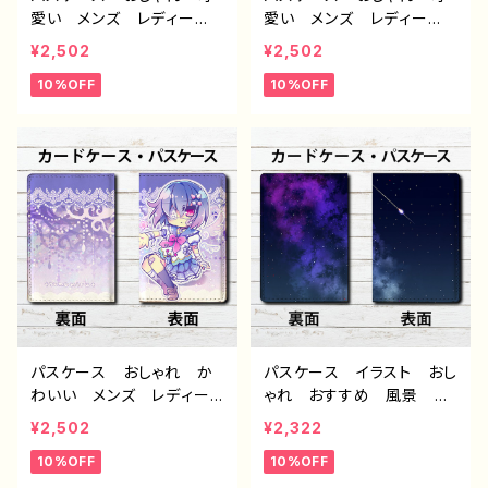
愛い メンズ レディー
愛い メンズ レディー
ス イラスト ゆるかわ
ス イラスト ゆるかわ
¥2,502
¥2,502
動物 魚 モンスター ク
モンスター クリーチャ
10%OFF
10%OFF
リーチャー シンプル 個
ー シンプル 個性的 お
性的 おすすめ 人気 イ
すすめ 人気 イラストレ
ラストレーター クリエイタ
ーター クリエイター 絵
ー 絵師 オリジナル デ
師 オリジナル デザイ
ザイン グッズ タイトル：
ン グッズ タイトル：【月
【月蝕ざっか店／DailyMoo
蝕ざっか店／DailyMoon】
n】ゆるいおさかな 作：白
名状しがたいなにか 作：
夜ゆう G-6
白夜ゆう G-6
パスケース おしゃれ か
パスケース イラスト おし
わいい メンズ レディー
ゃれ おすすめ 風景 綺
ス 可愛い女の子 イラス
麗 美しい 景色 メン
¥2,502
¥2,322
ト ゆめかわ 夢かわい
ズ レディース 人気 個
10%OFF
10%OFF
い 病みかわいい 個性
性的 クリエイター イラ
的 おすすめ 人気 イラ
ストレーター 絵師 タイト