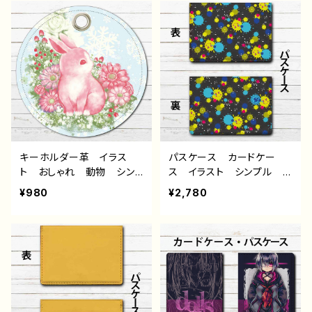
気 イラストレーター クリ
おすすめ 人気 イラスト
エイター 絵師 オリジナ
レーター クリエイター
ル デザイン グッズ タイ
絵師 オリジナル デザイ
トル：【月蝕ざっか店】Pump
ン グッズ タイトル：COL
kin Moon！【ハロウィン展2
ORS：Snow Rabbit 作：
020アイテム】 作：白夜ゆ
水無月りい
う G-6
キーホルダー革 イラス
パスケース カードケー
ト おしゃれ 動物 シン
ス イラスト シンプル ポ
プル うさぎ ウサギ
ップ かわいい おしゃ
¥980
¥2,780
兎 花柄 綺麗 かわい
れ 可愛い ゆるかわ ゆ
い 可愛い 個性的 おす
るい レディース メン
すめ メンズ 人気 イラ
ズ 個性的 おすすめ 人
ストレーター クリエイタ
気 イラストレーター クリ
ー 絵師 オリジナル デ
エイター 絵師 オリジナ
ザイン グッズ タイトル：
ル デザイン グッズ タイ
COLORS：Snow Rabbit
トル：Smile Painting 作：
作：水無月りい
水無月りい