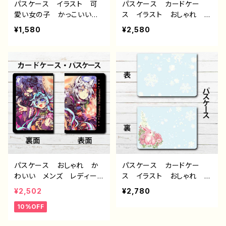
パスケース イラスト 可
パスケース カードケー
愛い女の子 かっこいい女
ス イラスト おしゃれ か
子 おしゃれ服 エモい
わいい おすすめ メン
¥1,580
¥2,580
病みかわいい メンヘラ
ズ レディース 人気 個
ヤンデレ 黒髪 ロング
性的 クリエイター イラ
ゴシック ピアス メン
ストレーター 絵師 タイト
ズ レディース おすす
ル：ちいさな旅人 作：嘉村
め 人気 個性的 クリエ
ギミ
イター イラストレーター
絵師 オリジナル デザイ
ン グッズ タイトル：黒野
京 デザイン43 作：黒野京
パスケース おしゃれ か
パスケース カードケー
わいい メンズ レディー
ス イラスト おしゃれ か
ス 可愛い女の子 イラス
わいい 動物 シンプル
¥2,502
¥2,780
ト ケモミミ ゴスロリ ク
うさぎ ウサギ 兎 花
10%OFF
ラロリ ゴシック ハロウィ
柄 綺麗 かわいい メン
ン 個性的 おすすめ 人
ズ レディース 個性的