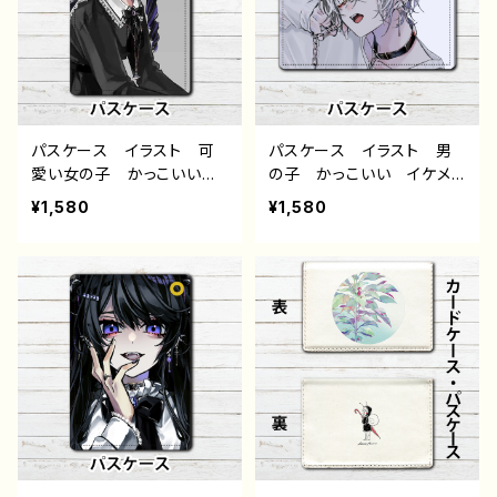
リジナル デザイン グッ
ン グッズ タイトル：黒野
ズ タイトル：黒野京 デザイ
京 デザイン40 作：黒野京
ン39 作：黒野京
パスケース イラスト 可
パスケース イラスト 男
愛い女の子 かっこいい女
の子 かっこいい イケメ
子 おしゃれ服 ワンピー
ン エモい 病みかわい
¥1,580
¥1,580
ス エモい 病みかわい
い メンヘラ ヤンデレ
い メンヘラ ヤンデレ タ
銀髪 白髪 ピアス 少
バコ 黒髪 ロング ツイ
年 メンズ レディース
ンテール 生足 ゴシッ
おすすめ 人気 個性的
ク ピアス メンズ レディ
クリエイター イラストレー
ース おすすめ 人気 個
ター 絵師 オリジナル
性的 クリエイター イラ
デザイン グッズ タイト
ストレーター 絵師 オリ
ル：黒野京 デザイン42
ジナル デザイン グッ
作：黒野京
ズ タイトル：黒野京 デザイ
ン41 作：黒野京