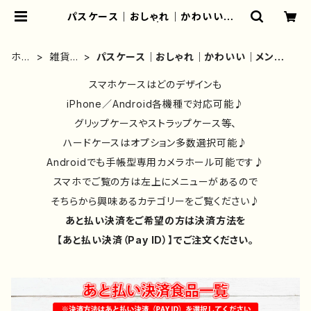
パスケース｜おしゃれ｜かわいい｜メ
ンズ｜レディース | iPhoneケース/
スマホケース/Tシャツ/おしゃれ/イラ
ストレーター/グッズ/人気/後払い/通
ホー
雑貨類
パスケース｜おしゃれ｜かわいい｜メンズ
販｜雑貨屋アリうさ
ム
①
｜レディース
スマホケースはどのデザインも
iPhone／Android各機種で対応可能♪
グリップケースやストラップケース等、
ハードケースはオプション多数選択可能♪
Androidでも手帳型専用カメラホール可能です♪
スマホでご覧の方は左上にメニューがあるので
そちらから興味あるカテゴリーをご覧ください♪
あと払い決済をご希望の方は決済方法を
【あと払い決済（Pay ID）】でご注文ください。