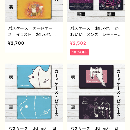
パスケース カードケー
パスケース おしゃれ か
ス イラスト おしゃれ か
わいい メンズ レディー
わいい 動物 シンプル
ス 可愛い女の子 イラス
¥2,780
¥2,502
きつね 狐 花柄 綺麗
ト ゴスパン パンク ロッ
10%OFF
メンズ レディース 個性
ク 病みかわ おすすめ
的 おすすめ 人気 イラ
個性的 人気 イラストレ
ストレーター クリエイタ
ーター クリエイター 絵
ー 絵師 オリジナル デ
師 オリジナル デザイ
ザイン グッズ タイトル：
ン グッズ タイトル：【月
COLORS：Fox and Flowe
蝕ざっか店】＜dolls＞見ツ
rs 作：水無月りい
メル 作：白夜ゆう G-6
パスケース おしゃれ 可
パスケース おしゃれ 可