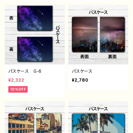
ストレーター クリエイタ
ル：星空 ver.2 作：んご
ー 絵師 オリジナル デ
G-6
ザイン グッズ タイトル：
【月蝕ざっか店】＜dolls＞
ユメミル 作：白夜ゆう G
-6
パスケース G-6
パスケース
¥2,322
¥2,780
10%OFF