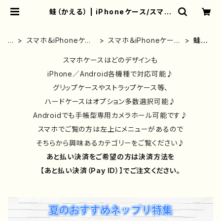
蛙（かえる） | iPhoneケース/スマホ
ケース/Tシャツ/おしゃれ/イラストレ
ーター/グッズ/人気/後払い/通販｜雑
貨屋アリうさ
ホ
スマホ＆iPhoneケー
スマホ＆iPhoneケース
蛙
ー
ス｜イラストレーター/
｜花柄/動物｜イラスト
（か
ム
絵師作品別
スマホケースはどのデザインも
｜かわいい
え
る）
iPhone／Android各機種で対応可能♪
グリップケースやストラップケース等、
ハードケースはオプション多数選択可能♪
Androidでも手帳型専用カメラホール可能です♪
スマホでご覧の方は左上にメニューがあるので
そちらから興味あるカテゴリーをご覧ください♪
あと払い決済をご希望の方は決済方法を
【あと払い決済（Pay ID）】でご注文ください。