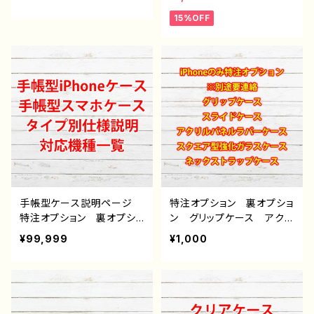
ndroid iPhone17/16/15/
かわ 可愛い 動物 蛙
15%OFF
14/13/12/11 Galaxy Xp
白 メンズ レディース
eria GooglePixel AQ
女子 おもしろスマホケー
UOS OPPO ワイモバイ
ス 面白いiPhoneケー
ル etc. 手帳型 全機種
ス ユニーク 個性的 お
対応
すすめ 人気 クリエイタ
ー iPhone15/14/13/12/11
AQUOS sense 4 5 6
Xperia Googlepixel
Galaxy Android アンド
ロイド ケース ノンブラン
ド オリジナル デザイン
グッズ タイトル：かえるの
魔法使い J1-9
手帳型ケース説明ページ
特注オプション 裏オプショ
特注オプション 裏オプショ
ン グリップケース アクリ
ン 雑貨屋アリスの白うさ
ルパネルラバーケース ス
¥99,999
¥1,000
ぎ
クエア型強化ガラスケー
ス ストラップケース 雑
貨屋アリスの白うさぎ