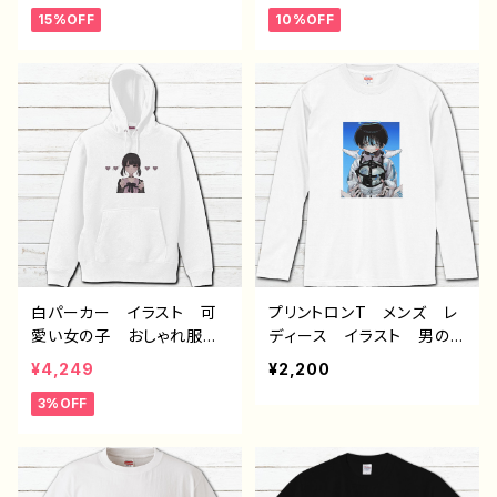
15%OFF
10%OFF
個性的 イラストレータ
ラスト おすすめ 個性
ー クリエイター 絵師
的 面白い ユニーク ゆ
デザイン コラボ ネタTシ
るい ネタ系 人気 イラ
ャツ オリジナル デザイ
ストレーター クリエイタ
ン グッズ タイトル：林檎
ー 絵師 オリジナル デ
とハリネズミTシャツ 作：H
ザイン グッズ 悪いことを
anami B-2
言うパンダ タイトル：たい
やき悪パンダ 作：こさつ
ね G-6
白パーカー イラスト 可
プリントロンT メンズ レ
愛い女の子 おしゃれ服
ディース イラスト 男の
病みかわいい メンヘラ
子 イケメン ショタ サッ
¥4,249
¥2,200
ヤンデレ 指ハート メン
カー 少年 かわいい か
3%OFF
ズ レディース おすす
っこいい エモい 黒髪
め 個性的 黒髪 ショー
個性的 おすすめ 人気
トカット おさげ 人気 イ
イラストレーター 絵師
ラストレーター 絵師 ク
オリジナル デザイン グッ