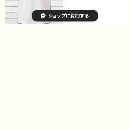
ショップに質問する
プリント白Tシャツ イラス
プリント白Tシャツ イラス
ト 男の子 かっこいい
ト 男の子 かっこいい
イケメン 少年 おしゃ
イケメン 少年 おしゃ
¥2,680
¥2,680
れ エモい 病みかわい
れ エモい 病みかわい
い メンヘラ ヤンデレ
い メンヘラ ヤンデレ
キーワードから探す
白髪 銀髪 ピアス メン
黒髪 スーツ ピアス メ
ズ レディース おしゃ
ンズ レディース おしゃ
れ 個性的 おすすめ 人
れ 個性的 おすすめ 人
気 イラストレーター 絵
気 イラストレーター 絵
師 クリエイター 白 半
師 クリエイター 白 半
袖シャツ デザイン コラ
袖シャツ デザイン コラ
カテゴリから探す
ボ オリジナル デザイ
ボ オリジナル デザイ
ン グッズ タイトル：黒野
ン グッズ タイトル：黒野
京デザイン31 作：黒野京
京デザイン32 作：黒野京
Home
Tシャツ・ロンT・パーカー
プリント白Tシャツ イラス
プリント白Tシャツ イラス
特集ページ
ト 男の子 かっこいい
ト 可愛い女の子 かっこ