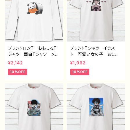
ザイン グッズ 悪いことを
シャツ ロングTシャツ オ
言うパンダ タイトル：もし
リジナル デザイン グッ
もし悪パンダ 作：こさつ
ズ 悪いことを言うパン
ね G-6
ダ タイトル：もしもし悪パ
ンダ 作：こさつね G-6
プリントロンT おもしろT
プリントTシャツ イラス
シャツ 面白Tシャツ メン
ト 可愛い女の子 おしゃ
ズ レディース かわい
れ 病みかわいい メンヘ
¥2,142
¥1,962
い イラスト パンダ 動
ラ ヤンデレ メンズ レデ
10%OFF
10%OFF
物 ゆるかわ おすすめ
ィース 指ハート 個性
個性的 面白い ユニー
的 おすすめ 黒髪 おさ
ク ゆるい ネタ系 人
げ 人気 イラストレータ
気 イラストレーター 絵
ー 絵師 クリエイター
師 クリエイター 長袖T
オリジナル デザイン グッ
シャツ ロングTシャツ オ
ズ 白 半袖シャツ デザ
リジナル デザイン グッ
イン コラボ タイトル： つ
ズ 悪いことを言うパン
るせpattern36 作：つる
ダ タイトル：たいやき悪パ
せ A-1
ンダ 作：こさつね G-6