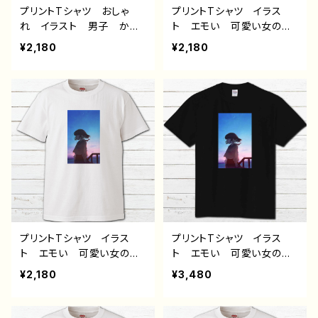
プリントTシャツ おしゃ
プリントTシャツ イラス
れ イラスト 男子 かっ
ト エモい 可愛い女の
こいい イケメン クー
子 かわいい おしゃれ
¥2,180
¥2,180
ル エモい 動物 青空
服 JK 女子高校生 セ
シャチ メンズ レディー
ーラー服 黒髪 ボブヘ
ス 個性的 おすすめ 人
ア ショートカット 風景
気 イラストレーター 絵
綺麗 景色 美しい ノス
師 クリエイター 白 半
タルジック メンズ レディ
袖シャツ デザイン コラ
ース おしゃれ 個性的
ボ オリジナル デザイ
おすすめ 人気 イラスト
ン グッズ タイトル：｢空
レーター 絵師 クリエイ
へ｣ 作：しゅり
ター 白 半袖シャツ オ
リジナル デザイン グッ
ズ デザイン コラボ タ
イトル：夏空と君 作：みふ
る
プリントTシャツ イラス
プリントTシャツ イラス
ト エモい 可愛い女の
ト エモい 可愛い女の
子 かわいい おしゃれ
子 かわいい おしゃれ
¥2,180
¥3,480
服 JK 女子高校生 セ
服 JK 女子高校生 セ
ーラー服 プリッツスカー
ーラー服 プリッツスカー
ト 黒髪 ボブヘア ショ
ト 黒髪 ボブヘア ショ