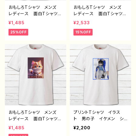
おもしろTシャツ メンズ
おもしろTシャツ メンズ
レディース 面白Tシャツ
レディース 面白Tシャツ
かわいい おしゃれ 動
かわいい おしゃれ 動
¥1,485
¥2,533
物 イラスト パンダ 個
物 イラスト おおかみ
25%OFF
15%OFF
性的 おすすめ 人気 イ
オオカミ 狼 個性的 お
ラストレーター クリエイタ
すすめ 人気 イラストレ
ー 絵師 オリジナル デ
ーター クリエイター 絵
ザイン グッズ プリント白
師 オリジナル デザイ
Tシャツ PBブランド 半
ン グッズ プリント黒Tシ
袖 デザイン コラボ H-
ャツ PBブランド 半袖
7
デザイン コラボ J1-9
おもしろTシャツ メンズ
プリントTシャツ イラス
レディース 面白Tシャツ
ト 男の子 イケメン ショ
かわいい おしゃれ 動
タ 少年 かわいい かっ
¥1,485
¥2,200
物 イラスト 猫 ねこ
こいい エモい おしゃ