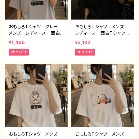
き悪パンダ 作：こさつね
C-3
おもしろTシャツ グレー
おもしろTシャツ メンズ
メンズ レディース 面白T
レディース 面白Tシャツ
シャツ かわいい おしゃ
文字 ネタTシャツ かわ
¥1,485
¥3,132
れ イラスト ブタ 動
いい おしゃれ 個性的
25%OFF
10%OFF
物 ゆるかわ ゆるい ユ
おすすめ 半袖シャツ デ
ニーク ネタ系 オリジナ
ザイン コラボ オリジナ
ルキャラクター おすす
ル デザイン グッズ タイ
め 個性的 人気 イラス
トル：筋肉こそ正義 作：ん
トレーター クリエイター
ごミック G-6
絵師 オリジナル デザイ
ン グッズ 半袖シャツ
デザイン コラボ タイト
ル：豚王族（グレー） 作：ん
ごミック C-3
おもしろTシャツ メンズ
おもしろTシャツ メンズ