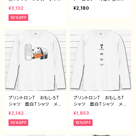
ース 面白Tシャツ イラス
子 かわいい おしゃれ
¥3,132
¥2,180
ト ゆるかわ 可愛い 動
服 JK 女子高校生 セ
10%OFF
物 魚 モンスター クリ
ーラー服 プリッツスカー
ーチャー シンプル 個性
ト 黒髪 ボブヘア ショ
的 おすすめ 人気 イラ
ートカット 風景 綺麗
ストレーター クリエイタ
景色 美しい ノスタルジ
ー 絵師 オリジナル デ
ック メンズ レディース
ザイン グッズ 白 半袖
おしゃれ 個性的 おすす
シャツ デザイン コラ
め 人気 イラストレータ
ボ ネタTシャツ タイト
ー 絵師 クリエイター
ル：【月蝕ざっか店／DailyM
白 半袖シャツ デザイ
oon】ゆるいおさかな 作：
ン コラボ オリジナル
白夜ゆう G-6
デザイン グッズ タイト
ル：群青 作：みふる
プリントロンT おもしろT
プリントロンT おもしろT
シャツ 面白Tシャツ メン
シャツ 面白Tシャツ メン
ズ レディース かわい
ズ レディース おしゃ
¥2,142
¥1,853
い イラスト パンダ 動
れ おすすめ 個性的 面
10%OFF
15%OFF
物 ゆるかわ おすすめ
白い ユニーク 人気 イ
個性的 面白い ユニー
ラストレーター 絵師 ク
ク ゆるい ネタ系 人
リエイター オリジナル デ