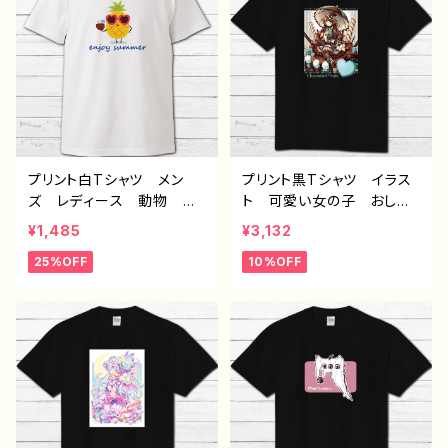
リエイター オリジナル デ
ズ 白 長袖Tシャツ ロ
ザイン グッズ タイトル：
ングTシャツ タイトル：病
つるせpattern38 作：つる
弱天使蹴球部 作：風邪早
せ E-4
僕（ぼく）
プリント白Tシャツ メン
プリント黒Tシャツ イラス
ズ レディース 動物 か
ト 可愛い女の子 おしゃ
わいい おしゃれ 人気
れ服 チョコミント スイー
¥1,485
¥3,132
個性的 おすすめ 半袖シ
ツ 少女 ゴスロリ クラ
25%OFF
10%OFF
ャツ デザイン コラボ
ロリ かわいい kawaii
クリエイター オリジナル
ガールズイラスト おすす
デザイン グッズ H-7
め 個性的 人気 イラス
トレーター クリエイター
絵師 オリジナル デザイ
ン グッズ 白 半袖シャ
ツ デザイン コラボ タ
イトル：【月蝕ざっか店】Cho
comint*Holic 作：白夜ゆ