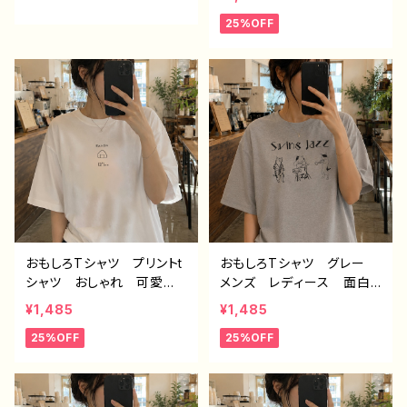
ndroid iPhone17/16/15/
スト パンダ 動物 ゆる
25%OFF
14/13/12/11 Galaxy Xp
かわ ゆるい ユニーク
eria GooglePixel AQ
ネタ系 オリジナルキャラク
UOS OPPO ワイモバイ
ター おすすめ 個性的
ル etc. 手帳型 全機種
人気 イラストレーター
対応
クリエイター 絵師 オリ
ジナル デザイン グッ
ズ 半袖シャツ デザイ
ン コラボ 悪いことを言
うパンダ タイトル：もしも
し悪パンダ 作：こさつね
C-3
おもしろTシャツ プリントt
おもしろTシャツ グレー
シャツ おしゃれ 可愛
メンズ レディース 面白T
い ゆるかわ メンズ レ
シャツ ネタTシャツ かわ
¥1,485
¥1,485
ディース 面白Tシャツ イ
いい ねこ ジャズクリエイ
25%OFF
25%OFF
ラスト 個性的 おすす
ター イラストレーター
め 面白い ユニーク 人
絵師 デザイン コラボ
気 イラストレーター 絵
オリジナル デザイン グッ
師 クリエイター オリジ
ズ H-7