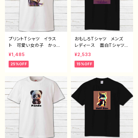
J1-9
プリントTシャツ イラス
おもしろTシャツ メンズ
ト 可愛い女の子 かっこ
レディース 面白Tシャツ
いい女子 美しい女の子
かわいい かっこいい お
¥1,485
¥2,533
黒髪 ロングヘア おしゃ
しゃれ 動物 イラスト
25%OFF
15%OFF
れ エモい メンズ レデ
おおかみ 狼 オオカミ
ィース 個性的 おすす
個性的 おすすめ 人気
め 人気 イラストレータ
イラストレーター クリエイ
ー 絵師 クリエイター
ター 絵師 オリジナル
白 半袖シャツ コラボ
デザイン グッズ プリント
オリジナル デザイン グッ
黒Tシャツ PBブランド
ズ ノンブランド H-7
半袖 デザイン コラボ J
1-9