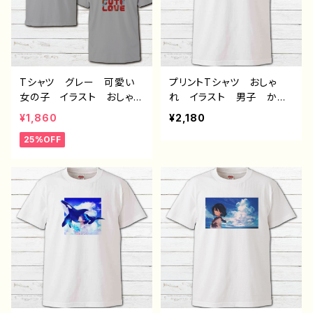
シャツ №640 J1-9
J1-9
Tシャツ グレー 可愛い
プリントTシャツ おしゃ
女の子 イラスト おしゃ
れ イラスト 男子 かっ
れ 後ろ姿 レディース
こいい イケメン クー
¥1,860
¥2,180
メンズ 綺麗 セクシー
ル エモい 動物 海 ク
25%OFF
個性的 おすすめ イラス
ラゲ メンズ レディー
トレーター 絵師 半袖シ
ス 個性的 おすすめ 人
ャツ デザイン コラボ
気 イラストレーター 絵
オリジナル デザイン グッ
師 クリエイター 白 半
ズ タイトル：アバンチュー
袖シャツ デザイン コラ
ル カラーグレー 作：んご
ボ オリジナル デザイ
ミック C-3
ン グッズ タイトル：jellyf
ish 作：しゅり