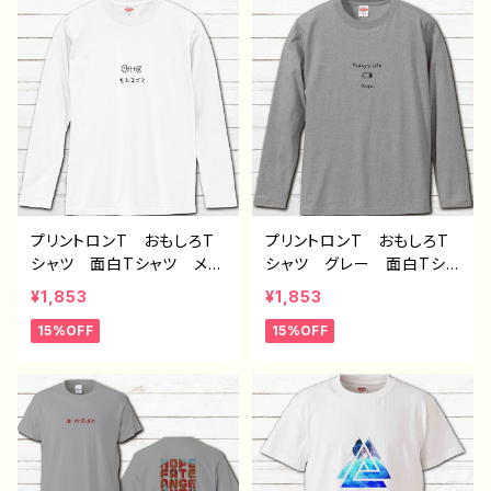
気 イラストレーター 絵
ザイン グッズ 長袖Tシャ
師 クリエイター 長袖T
ツ ロングTシャツ ロンT
シャツ ロングTシャツ オ
タイトル：デザインロンT
リジナル デザイン グッ
シャツ №638 J1-9
ズ 悪いことを言うパン
ダ タイトル：たいやき悪パ
ンダ セリフ付き 作：こさ
つね G-6
プリントロンT おもしろT
プリントロンT おもしろT
シャツ 面白Tシャツ メン
シャツ グレー 面白Tシャ
ズ レディース イラスト
ツ メンズ レディース
¥1,853
¥1,853
おしゃれ 可愛い ゆるか
おしゃれ おすすめ 個性
15%OFF
15%OFF
わ おすすめ 個性的 面
的 面白い ユニーク 人
白い ユニーク 人気 イ
気 イラストレーター 絵
ラストレーター 絵師 ク
師 クリエイター オリジ
リエイター オリジナル デ
ナル デザイン グッズ
ザイン グッズ 長袖Tシャ
長袖Tシャツ ロングTシャ
ツ ロングTシャツ ロンT
ツ ロンT タイトル：デザ
タイトル：デザインロンT
インロンTシャツ №647