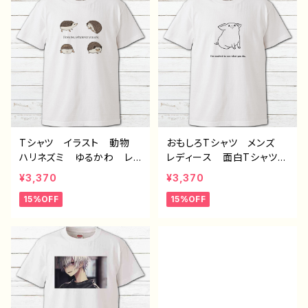
ートカット 風景 綺麗
ートカット 風景 綺麗
景色 美しい ノスタルジ
景色 美しい ノスタルジ
ック メンズ レディース
ック メンズ レディース
おしゃれ 個性的 おすす
おしゃれ 個性的 おすす
め 人気 イラストレータ
め 人気 イラストレータ
ー 絵師 クリエイター
ー 絵師 クリエイター
白 半袖シャツ オリジナ
黒 半袖シャツ デザイ
ル デザイン グッズ デ
ン コラボ オリジナル
ザイン コラボ タイトル：
デザイン グッズ タイト
明け 作：みふる
ル：明け 作：みふる
Tシャツ イラスト 動物
おもしろTシャツ メンズ
ハリネズミ ゆるかわ レ
レディース 面白Tシャツ
ディース かわいい おし
かわいい おしゃれ イラ
¥3,370
¥3,370
ゃれ 個性的 おすすめ
スト ぶた 動物 イラス
15%OFF
15%OFF
人気 イラストレーター
トレーター 絵師 クリエ
クリエイター 絵師 デザ
イター 半袖シャツ デザ
イン コラボ オリジナ
イン コラボ ネタTシャ
ル デザイン グッズ ネタ
ツ オリジナル デザイ
Tシャツ 半袖シャツ タイ
ン グッズ タイトル：ぶた
トル：大好きハリネズミTシ
TシャツB 作：Hanami B
ャツ 作：Hanami B-2
-2