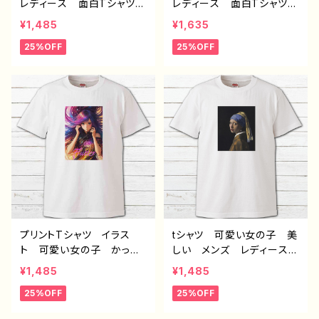
レディース 面白Tシャツ
レディース 面白Tシャツ
かわいい おしゃれ イラ
かわいい おしゃれ イラ
¥1,485
¥1,635
スト ブタ 動物 ゆるか
スト パンダ 動物 ゆる
25%OFF
25%OFF
わ ゆるい ユニーク ネ
かわ ゆるい ユニーク
タ系 オリジナルキャラクタ
ネタ系 オリジナルキャラク
ー おすすめ 個性的 人
ター おすすめ 個性的
気 イラストレーター クリ
人気 イラストレーター
エイター 絵師 オリジナ
クリエイター 絵師 オリ
ル デザイン グッズ 半
ジナル デザイン グッ
袖シャツ デザイン コラ
ズ 半袖シャツ デザイ
ボ タイトル：豚王族（ホワ
ン コラボ 悪いことを言
イト） 作：んごミック C-3
うパンダ タイトル：たいや
き悪パンダ セリフ付き
作：こさつね C-3
プリントTシャツ イラス
tシャツ 可愛い女の子 美
ト 可愛い女の子 かっこ
しい メンズ レディース
いい女子 美しい女の子
おしゃれ 白 個性的 お
¥1,485
¥1,485
カラーヘア ロングヘア
すすめ 人気 クリエイタ
25%OFF
25%OFF
おしゃれ エモい メン
ー イラストレーター 絵
ズ レディース 個性的
師 デザイン コラボ オ