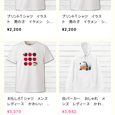
プリントTシャツ イラス
プリントTシャツ イラス
ト 男の子 イケメン ショ
ト 男の子 イケメン ショ
タ 少年 かわいい かっ
タ サッカー 少年 かわ
¥2,200
¥2,200
こいい エモい おしゃ
いい かっこいい エモ
れ 黒髪 メンズ レディ
い おしゃれ 黒髪 メン
ース 個性的 おすすめ
ズ レディース 個性的
人気 イラストレーター
おすすめ 人気 イラスト
絵師 クリエイター 白
レーター 絵師 クリエイ
半袖シャツ デザイン コ
ター 白 半袖シャツ デ
ラボ オリジナル デザイ
ザイン コラボ オリジナ
ン グッズ タイトル：ハム
ル デザイン グッズ タイ
スター 作：風邪早僕（ぼ
トル：病弱天使蹴球部 作：
く）
風邪早僕（ぼく）
おもしろTシャツ メンズ
白パーカー おしゃれ メ
レディース かわいい 面
ンズ レディース かわい
白Tシャツ ハリネズミ 動
い おもしろパーカー パ
¥3,370
¥3,942
物 イラスト おすすめ
ンダ 動物 ゆるかわ イ