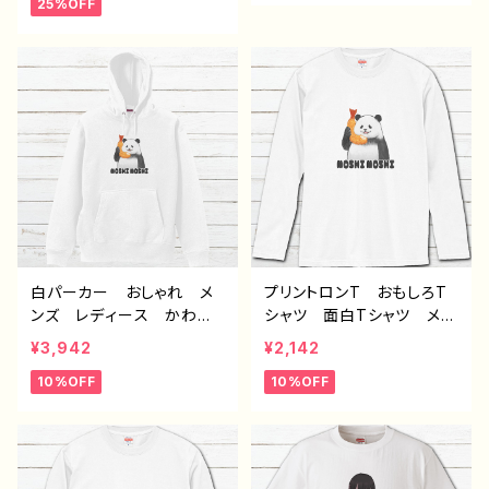
25%OFF
ネコ 個性的 おすすめ
れ 黒髪 メンズ レディ
人気 イラストレーター
ース 個性的 おすすめ
クリエイター 絵師 オリ
人気 イラストレーター
ジナル デザイン グッ
絵師 クリエイター 白
ズ プリント白Tシャツ P
半袖シャツ デザイン コ
Bブランド 半袖 デザイ
ラボ オリジナル デザイ
ン コラボ H-7
ン グッズ タイトル：風邪
引きサッカー部 作：風邪
早僕（ぼく）
白パーカー おしゃれ メ
プリントロンT おもしろT
ンズ レディース かわい
シャツ 面白Tシャツ メン
い おもしろパーカー パ
ズ レディース かわい
¥3,942
¥2,142
ンダ 動物 ゆるかわ イ
い イラスト パンダ 動
10%OFF
10%OFF
ラスト おすすめ 個性
物 ゆるかわ おすすめ
的 面白い ユニーク ゆ
個性的 面白い ユニー
るい ネタ系 人気 イラ
ク ゆるい ネタ系 人
ストレーター クリエイタ
気 イラストレーター 絵
ー 絵師 オリジナル デ
師 クリエイター 長袖T