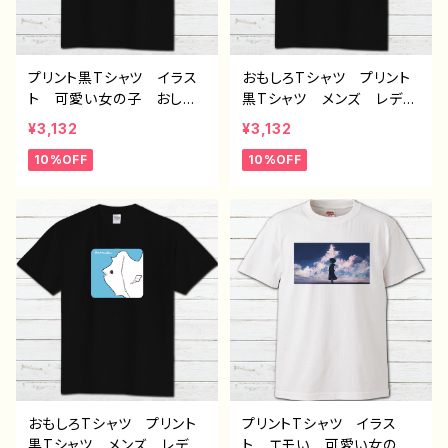
う G-6
プリント黒Tシャツ イラス
おもしろTシャツ プリント
ト 可愛い女の子 おしゃ
黒Tシャツ メンズ レディ
れ服 ゆめかわ 病みか
ース 面白Tシャツ イラス
¥3,132
¥3,132
わ スイーツ ガールズイ
ト ゆるかわ 可愛い モ
10%OFF
10%OFF
ラスト おすすめ 個性
ンスター クリーチャー
的 人気 イラストレータ
シンプル 個性的 おすす
ー クリエイター 絵師
め 人気 イラストレータ
オリジナル デザイン グッ
ー クリエイター 絵師
ズ 白 半袖シャツ デザ
オリジナル デザイン グッ
イン コラボ タイトル：
ズ 白 半袖シャツ デザ
【月蝕ざっか店】eat xxx -
イン コラボ ネタTシャ
女の子のヒミツ 作：白夜
ツ タイトル：【月蝕ざっか
ゆう G-6
店／DailiMoon】名状しが
たいなにか 作：白夜ゆ
う G-6
おもしろTシャツ プリント
プリントTシャツ イラス
黒Tシャツ メンズ レディ
ト エモい 可愛い女の