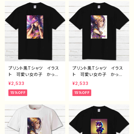
おすすめ 人気 イラスト
リジナル デザイン グッ
レーター 絵師 クリエイ
ズ 半袖シャツ ノンブラン
ター 白 半袖シャツ コ
ド H-7 タイトル：青い真
ラボ オリジナル デザイ
珠の耳飾りの少女 Tシャ
ン グッズ ノンブランド
ツ
H-7
プリント黒Tシャツ イラス
プリント黒Tシャツ イラス
ト 可愛い女の子 かっこ
ト 可愛い女の子 かっこ
いい女子 美しい女の子
いい女子 美しい女の子
¥2,533
¥2,533
カラーヘア ロングヘア
黒髪 ロングヘア おしゃ
15%OFF
15%OFF
おしゃれ エモい メン
れ エモい メンズ レデ
ズ レディース 個性的
ィース 個性的 おすす
おすすめ 人気 イラスト
め 人気 イラストレータ
レーター 絵師 クリエイ
ー 絵師 クリエイター
ター 半袖シャツ コラ
半袖シャツ コラボ オリ
ボ オリジナル デザイ
ジナル デザイン グッ
ン グッズ ノンブランド
ズ ノンブランド J1-9