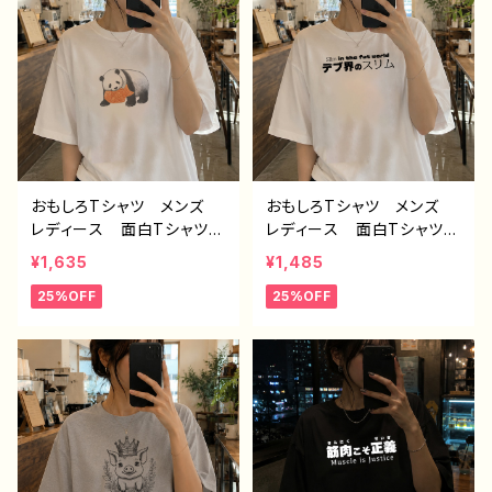
ナル デザイン グッズ
白 半袖シャツ デザイ
ン コラボ ネタTシャツ
ノンブランド タイトル：デザ
インTシャツ №626 H-7
おもしろTシャツ メンズ
おもしろTシャツ メンズ
レディース 面白Tシャツ
レディース 面白Tシャツ
かわいい おしゃれ イラ
文字 かわいい おしゃ
¥1,635
¥1,485
スト パンダ 動物 ゆる
れ 個性的 おすすめ 半
25%OFF
25%OFF
かわ ゆるい ユニーク
袖シャツ デザイン コラ
ネタ系 オリジナルキャラク
ボ ネタTシャツ タイト
ター おすすめ 個性的
ル：デブ界のスリム（ホワイ
人気 イラストレーター
ト） 作：んごミック C-3
クリエイター 絵師 オリ
ジナル デザイン グッ
ズ 半袖シャツ デザイ
ン コラボ 悪いことを言
うパンダ タイトル：たいや