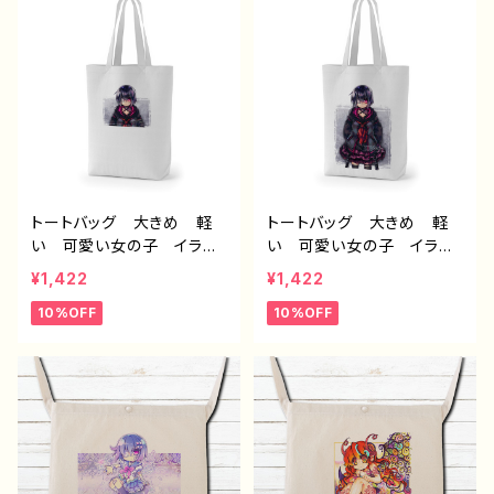
師 オリジナル デザイ
エイター 絵師 オリジナ
ン グッズ タイトル：【月
ル デザイン グッズ タイ
蝕ざっか店】eat xxx - 女の
トル：【月蝕ざっか店】Distre
子のヒミツ 作：白夜ゆう
ss Rose A 作：白夜ゆ
G-6
う G-6
トートバッグ 大きめ 軽
トートバッグ 大きめ 軽
い 可愛い女の子 イラス
い 可愛い女の子 イラス
ト おしゃれ服 ゴスパ
ト おしゃれ服 ゴスパ
¥1,422
¥1,422
ン ロック 病みかわい
ン ロック 病みかわい
10%OFF
10%OFF
い 個性的 おすすめ 人
い 個性的 おすすめ 人
気 イラストレーター クリ
気 イラストレーター クリ
エイター 絵師 オリジナ
エイター 絵師 オリジナ
ル デザイン グッズ タイ
ル デザイン グッズ タイ
トル：【月蝕ざっか店】見ツメ
トル：【月蝕ざっか店】見ツメ
ル 作：白夜ゆう G-6
ル 作：白夜ゆう G-6