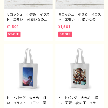
サコッシュ 小さめ イラス
サコッシュ 小さめ イラス
ト エモい 可愛い女の
ト エモい 可愛い女の
子 おしゃれ かわいい
子 おしゃれ かわいい
¥1,501
¥1,501
レディース メンズ おすす
レディース メンズ おすす
5%OFF
5%OFF
め 個性的 人気 イラス
め 個性的 人気 イラス
トレーター クリエイター
トレーター クリエイター
絵師 オリジナル デザイ
絵師 オリジナル デザイ
ン グッズ タイトル：Coc
ン グッズ タイトル：Coc
oon2 作：アナ F-5
oon1 作：アナ F-5
トートバッグ 大きめ 軽
トートバッグ 大きめ 軽
い イラスト エモい 可
い 可愛い女の子 イラス
愛い女の子 かわいい お
ト おしゃれ服 チョコミン