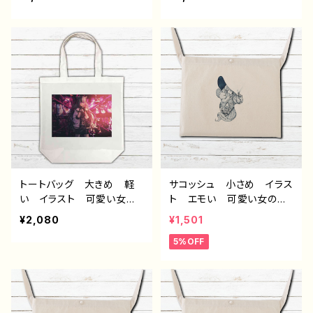
しゃれ服 JK 女子高校
ゃれ服 エモい 病みかわ
生 セーラー服 プリッツ
いい メンヘラ ヤンデ
スカート 黒髪 ボブヘ
レ ロングヘア ツートン
ア ショートカット エモ
カラー 黒髪 白髪 銀
い 風景 綺麗 景色 美
髪 タイトスカート 生
しい ノスタルジック 個
足 絶対領域 ネコミミ
性的 おすすめ 人気 イ
風 猫耳風 おすすめ 個
ラストレーター 絵師 オ
性的 人気 イラストレー
リジナル デザイン グッ
ター クリエイター 絵
ズ タイトル：明け 作：み
師 オリジナル デザイ
ふる
ン グッズ タイトル：黒野
京デザイン35 作：黒野京
トートバッグ 大きめ 軽
サコッシュ 小さめ イラス
い イラスト 可愛い女の
ト エモい 可愛い女の
子 かっこいい女子 おし
子 おしゃれ かわいい
¥2,080
¥1,501
ゃれ服 エモい 病みかわ
レディース メンズ おすす
5%OFF
いい メンヘラ ヤンデ
め 個性的 人気 イラス
レ ロングヘア ツートン
トレーター クリエイター
カラー 黒髪 白髪 銀
絵師 オリジナル デザイ
髪 タイトスカート 生
ン グッズ タイトル：Coc
足 ネコミミ風 猫耳風
oon5 作：アナ F-5