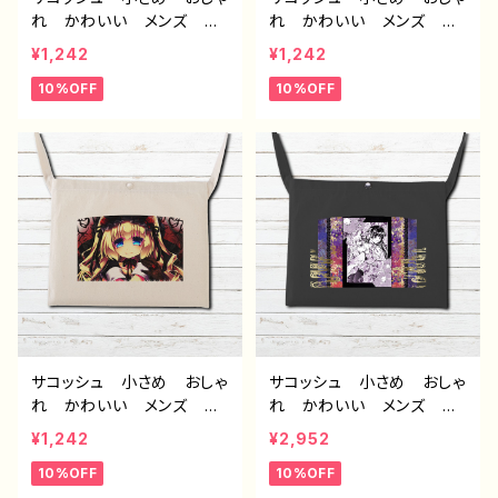
れ かわいい メンズ レ
れ かわいい メンズ レ
ディース 可愛い女の子
ディース 可愛い女の子
¥1,242
¥1,242
イラスト かっこいい女子
イラスト ゴスロリ クラロ
10%OFF
10%OFF
綺麗 ファンタジー 個性
リ ゴシック 個性的 お
的 おすすめ 人気 イラ
すすめ 人気 イラストレ
ストレーター クリエイタ
ーター クリエイター 絵
ー 絵師 オリジナル デ
師 オリジナル デザイ
ザイン グッズ タイトル：
ン グッズ タイトル：病ん
【月蝕ざっか店】和椿 作：
でる青ロリさん 作：白夜ゆ
白夜ゆう G-6
う G-6
サコッシュ 小さめ おしゃ
サコッシュ 小さめ おしゃ
れ かわいい メンズ レ
れ かわいい メンズ レ
ディース 可愛い女の子
ディース 可愛い女の子
¥1,242
¥2,952
イラスト ゴスロリ クラロ
イラスト かっこいい女子
10%OFF
10%OFF
リ ゴシック 個性的 お
綺麗 ファンタジー 個性