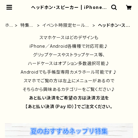
ヘッドホン・スピーカー | iPhoneケ
ース/スマホケース/Tシャツ/おしゃ
れ/イラストレーター/グッズ/人気/後
払い/通販｜雑貨屋アリうさ
ホ
特集ペ
イベント時限定セール対
ヘッドホン・スピ
ー
ージ
象商品（B）
ーカー
ム
スマホケースはどのデザインも
iPhone／Android各機種で対応可能♪
グリップケースやストラップケース等、
ハードケースはオプション多数選択可能♪
Androidでも手帳型専用カメラホール可能です♪
スマホでご覧の方は左上にメニューがあるので
そちらから興味あるカテゴリーをご覧ください♪
あと払い決済をご希望の方は決済方法を
【あと払い決済（Pay ID）】でご注文ください。