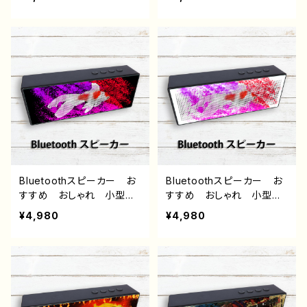
レ ロック クール メン
ズ レディース 女子 個
性的 おすすめ 人気 イ
ラストレーター クリエイタ
ー 絵師 オリジナル デ
ザイン グッズ タイトル：
Murder Scene 作：ぐー
ぱんち。 F-5
Bluetoothスピーカー お
Bluetoothスピーカー お
すすめ おしゃれ 小型
すすめ おしゃれ 小型
和風 金魚 和柄 スピー
和風 金魚 和柄 スピー
¥4,980
¥4,980
カー G-6
カー G-6