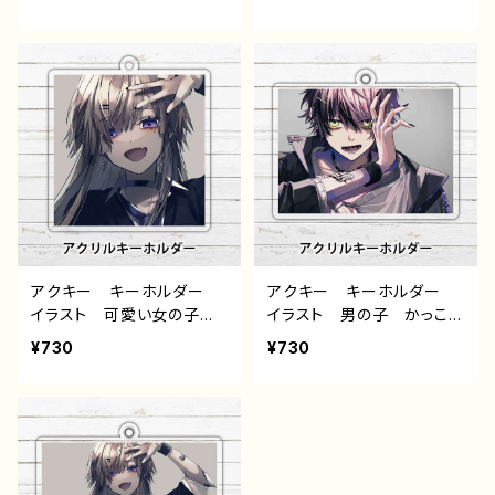
服 エモい 病みかわい
ゃれ メンズ エモい 病
い メンヘラ ヤンデレ
みかわいい メンヘラ ヤ
ロングヘア 個性的 おす
ンデレ 黒髪 ピアス 指
すめ 人気 イラストレー
輪 個性的 おすすめ 人
ター クリエイター 絵
気 イラストレーター クリ
師 オリジナル デザイ
エイター 絵師 オリジナ
ン グッズ タイトル：黒野
ル デザイン グッズ タイ
京 デザイン28 作：黒野京
トル：黒野京 デザイン26
作：黒野京
アクキー キーホルダー
アクキー キーホルダー
イラスト 可愛い女の子
イラスト 男の子 かっこい
かっこいい女子 おしゃれ
い イケメン 少年 おし
¥730
¥730
服 エモい 病みかわい
ゃれ メンズ エモい 病
い メンヘラ ヤンデレ
みかわいい メンヘラ ヤ
ロングヘア 個性的 おす
ンデレ 黒髪 ピアス 指
すめ 人気 イラストレー
輪 個性的 おすすめ 人
ター クリエイター 絵
気 イラストレーター クリ
師 オリジナル デザイ
エイター 絵師 オリジナ