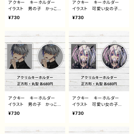
アクキー キーホルダー
アクキー キーホルダー
イラスト 男の子 かっこい
イラスト 可愛い女の子
い イケメン 少年 おし
かっこいい おしゃれ エモ
¥730
¥730
ゃれ メンズ エモい 病
い 病みかわいい メンヘ
みかわいい メンヘラ ヤ
ラ ヤンデレ 銀髪 白
ンデレ 黒髪 ピアス パ
髪 ピアス ショートカッ
ーカー フード 個性的
ト 個性的 おすすめ 人
おすすめ 人気 イラスト
気 イラストレーター クリ
レーター クリエイター
エイター 絵師 オリジナ
絵師 オリジナル デザイ
ル デザイン グッズ ア
ン グッズ アクリルキー
クリルキーホルダー タイト
ホルダー タイトル：黒野京
ル：黒野京 デザイン49
デザイン50 作：黒野京
作：黒野京
アクキー キーホルダー
アクキー キーホルダー
イラスト 男の子 かっこい
イラスト 可愛い女の子
い イケメン おしゃれ エ
かっこいい女子 エモい
¥730
¥730
モい たばこ メンズ 病
病みかわいい メンヘラ
みかわいい メンヘラ ヤ
ヤンデレ 銀髪 白髪 ツ
ンデレ 銀髪 スーツ ピ
インテール ピアス ネコ