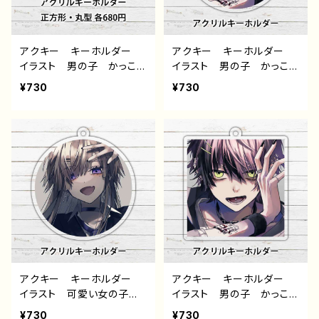
アクキー キーホルダー
アクキー キーホルダー
イラスト 男の子 かっこい
イラスト 男の子 かっこい
い イケメン おしゃれ エ
い イケメン 少年 おし
¥730
¥730
モい 病みかわいい メン
ゃれ メンズ エモい 病
ヘラ ヤンデレ ピアス
みかわいい メンヘラ ヤ
銀髪 白髪 少年 個性
ンデレ 黒髪 ピアス 指
的 おすすめ 人気 イラ
輪 個性的 おすすめ 人
ストレーター クリエイタ
気 イラストレーター クリ
ー 絵師 オリジナル デ
エイター 絵師 オリジナ
ザイン グッズ アクリルキ
ル デザイン グッズ タイ
ーホルダー タイトル：黒野
トル：黒野京 デザイン29
京 デザイン44 作：黒野京
作：黒野京
アクキー キーホルダー
アクキー キーホルダー
イラスト 可愛い女の子
イラスト 男の子 かっこい
かっこいい女子 おしゃれ
い イケメン 少年 おし
¥730
¥730