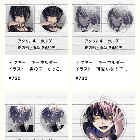
アス 個性的 おすすめ
ミミ風 猫耳風 個性的
人気 イラストレーター
おすすめ 人気 イラスト
クリエイター 絵師 オリ
レーター クリエイター
ジナル デザイン グッ
絵師 オリジナル デザイ
ズ アクリルキーホルダ
ン グッズ アクリルキー
ー タイトル：黒野京 デザ
ホルダー タイトル：黒野京
イン48 作：黒野京
デザイン47 作：黒野京
アクキー キーホルダー
アクキー キーホルダー
イラスト 男の子 かっこい
イラスト 可愛い女の子
い イケメン おしゃれ エ
かっこいい女子 エモい
¥730
¥730
モい たばこ 病みかわい
病みかわいい メンヘラ
い メンヘラ ヤンデレ
ヤンデレ 銀髪 白髪 シ
黒髪 ピアス 個性的 お
ョートカット ピアス 個性
すすめ 人気 イラストレ
的 おすすめ 人気 イラ
ーター クリエイター 絵
ストレーター クリエイタ
師 オリジナル デザイ
ー 絵師 オリジナル デ
ン グッズ アクリルキー
ザイン グッズ アクリルキ
ホルダー タイトル：黒野京
ーホルダー タイトル：黒野
デザイン46 作：黒野京
京 デザイン45 作：黒野京