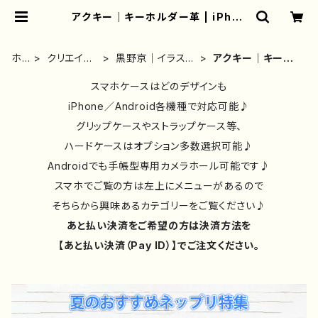
アクキー｜キーホルダー革 | iPhon
eケース/スマホケース/Tシャツ/おし
ゃれ/イラストレーター/グッズ/人気/
後払い/通販｜雑貨屋アリうさ
ホ
クリエイタ
黒野京｜イラスト
アクキー｜キーホ
ー
ー別①
｜グッズ
ルダー革
ム
スマホケースはどのデザインも
iPhone／Android各機種で対応可能♪
グリップケースやストラップケース等、
ハードケースはオプション多数選択可能♪
Androidでも手帳型専用カメラホール可能です♪
スマホでご覧の方は左上にメニューがあるので
そちらから興味あるカテゴリーをご覧ください♪
あと払い決済をご希望の方は決済方法を
【あと払い決済（Pay ID）】でご注文ください。