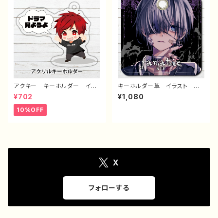
ern63 作：つるせ E-4
65 作：つるせ E-4
アクキー キーホルダー イラ
キーホルダー革 イラスト 男
スト 男の子 かわいい 少
の子 かっこいい イケメン
¥702
¥1,080
年 おしゃれ メンズ エモ
おしゃれ エモい 病みかわい
い 個性的 おすすめ 人気
い メンヘラ メンズ ヤンデ
10%OFF
イラストレーター クリエイタ
レ 少年 銀髪 ピアス クー
ー 絵師 オリジナル デザイ
ル 個性的 おすすめ メン
ン グッズ タイトル：んごミック
ズ 人気 イラストレーター
ちびきゃら パターン1 作：んご
クリエイター 絵師 オリジナ
ミック G-6
ル デザイン グッズ タイト
ル：Fanatic Ver2 作：黒野京
X
フォローする