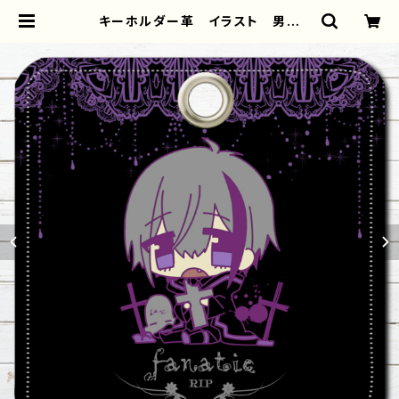
キーホルダー革 イラスト 男の
子 可愛い かっこいい イケメン
おしゃれ エモい 病みかわいい メ
ンヘラ ヤンデレ 少年 銀髪 ミニ
キャラ 個性的 おすすめ メンズ
人気 イラストレーター クリエイタ
ー 絵師 オリジナル デザイン グ
ッズ タイトル：Fanatic Ver1 作：
黒野京 | iPhoneケース/スマホケー
ス/Tシャツ/おしゃれ/イラストレータ
ー/グッズ/人気/後払い/通販｜雑貨屋
アリうさ