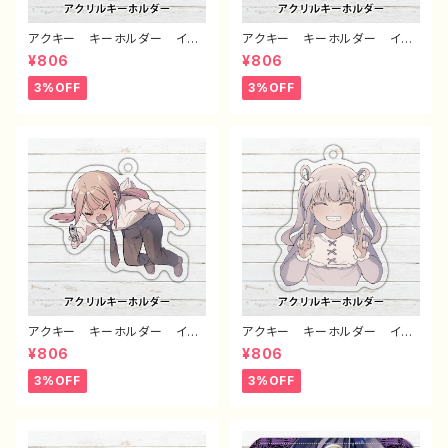
アクキー キーホルダー イラ
アクキー キーホルダー イラ
スト 可愛い女の子 かわい
スト 可愛い女の子 かわい
¥806
¥806
い おしゃれ服 ミニキャラ シ
い おしゃれ服 ミニキャラ
ョートカット ボブヘア 生足
黒髪 ロングヘア 白タイツ
3%OFF
3%OFF
個性的 おすすめ 人気 イラ
個性的 おすすめ 人気 イラ
ストレーター クリエイター
ストレーター クリエイター
絵師 オリジナル デザイン
絵師 オリジナル デザイン
グッズ アクリルキーホルダ
グッズ アクリルキーホルダ
ー タイトル：つるせpattern6
ー タイトル：つるせpattern6
7 作：つるせ E-4
8 作：つるせ E-4
アクキー キーホルダー イラ
アクキー キーホルダー イラ
スト 可愛い女の子 かわい
スト 可愛い女の子 かわい
¥806
¥806
い おしゃれ服 ロリっ娘 個
い おしゃれ服 エモい ロン
性的 おすすめ ミニキャラ
グヘア 個性的 おすすめ 人
3%OFF
3%OFF
人気 イラストレーター クリ
気 イラストレーター クリエイ
エイター 絵師 オリジナル
ター 絵師 オリジナル デザ
デザイン グッズ アクリルキー
イン グッズ アクリルキーホル
ホルダー タイトル：つるせpatt
ダー タイトル：つるせpattern