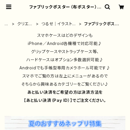
ファブリックポスター（布ポスター） |
iPhoneケース/スマホケース/Tシャ
ツ/おしゃれ/イラストレーター/グッ
ズ/人気/後払い/通販｜雑貨屋アリう
ホ
クリエイ
つるせ｜イラストレ
ファブリックポスタ
さ
ー
ター別②
ーター｜グッズ
ー（布ポスター）
ム
スマホケースはどのデザインも
iPhone／Android各機種で対応可能♪
グリップケースやストラップケース等、
ハードケースはオプション多数選択可能♪
Androidでも手帳型専用カメラホール可能です♪
スマホでご覧の方は左上にメニューがあるので
そちらから興味あるカテゴリーをご覧ください♪
あと払い決済をご希望の方は決済方法を
【あと払い決済（Pay ID）】でご注文ください。