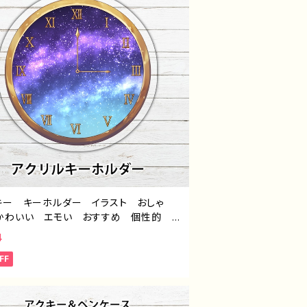
キー キーホルダー イラスト おしゃ
かわいい エモい おすすめ 個性的
 人気 イラストレーター クリエイタ
4
絵師 オリジナル デザイン グッズ タ
FF
：「星夜の時計」 作：星灯れぬ F-5