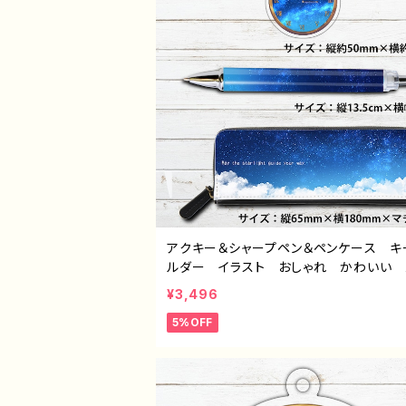
アクキー＆シャープペン＆ペンケース キ
ルダー イラスト おしゃれ かわいい 
ズ レディース エモい おすすめ 
¥3,496
綺麗 人気 イラストレーター クリエイ
5%OFF
ー 絵師 オリジナル デザイン グッ
イトル：夜更けセット（アクキー＆シャープ
ペンケース） 作：星灯れぬ F-5