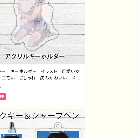
キー キーホルダー イラスト 可愛い女
 エモい おしゃれ 病みかわいい メン
 ヤンデレ ロリっ娘 セミロングヘア
6
ピース 生足 おすすめ 個性的 人
FF
イラストレーター 絵師 クリエイター
ジナル デザイン グッズ アクリルキー
ダー タイトル：ぬいぐるみと女の子 作：
 E-4