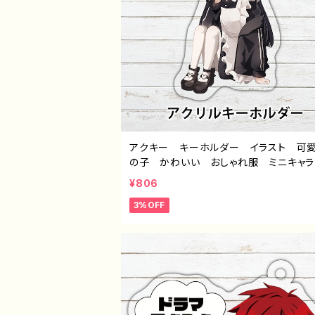
アクキー キーホルダー イラスト 可
の子 かわいい おしゃれ服 ミニキャ
髪 ロングヘア 白タイツ 個性的 お
¥806
め 人気 イラストレーター クリエイ
3%OFF
絵師 オリジナル デザイン グッズ ア
ルキーホルダー タイトル：つるせpatter
作：つるせ E-4