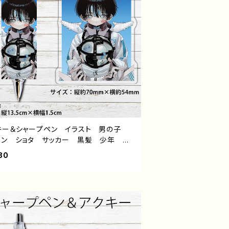
キー＆シャープペン イラスト 男の子
メン ショタ サッカー 黒髪 少年 か
い かっこいい エモい おしゃれ 個性
80
おすすめ 人気 イラストレーター 絵
クリエイター オリジナル デザイン グッ
タイトル：病弱天使蹴球部 作：風邪早僕
）