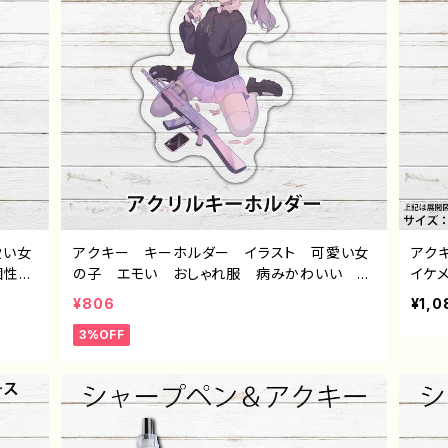
愛い女
アクキー キーホルダー イラスト 可愛い女
アク
個性
の子 エモい おしゃれ服 病みかわいい メ
イケ
トレー
ンヘラ ヤンデレ おすすめ 個性的 ツイン
わい
¥806
¥1,0
 デザ
テール ミニスカート プリッツスカート 白タ
的 
3%OFF
イト
イツ 絶対領域 人気 イラストレーター 絵
師 
師 クリエイター オリジナル デザイン グッ
ズ 
ズ アクリルキーホルダー タイトル：つるせ p
（ぼく
attern62 作：つるせ E-4