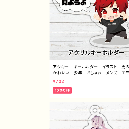
アクキー キーホルダー イラスト 
かわいい 少年 おしゃれ メンズ 
個性的 おすすめ 人気 イラストレ
¥702
クリエイター 絵師 オリジナル デザ
10%OFF
グッズ タイトル：んごミック ちびきゃら 
ン1 作：んごミック G-6