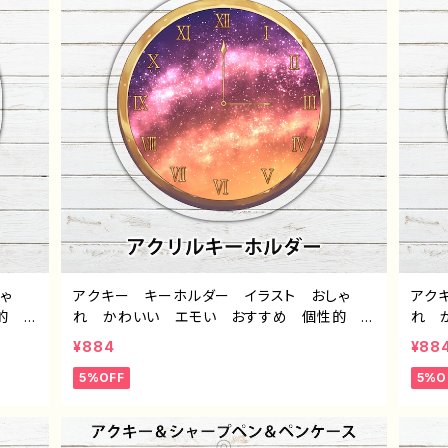
ゃ
アクキー キーホルダー イラスト おしゃ
アク
性的
れ かわいい エモい おすすめ 個性的
れ 
タ
綺麗 人気 イラストレーター クリエイタ
綺麗
¥884
¥88
ズ タ
ー 絵師 オリジナル デザイン グッズ タ
ー 
5%OFF
5%O
-5
イトル：「黄昏の時計」 作：星灯れぬ F-5
イトル