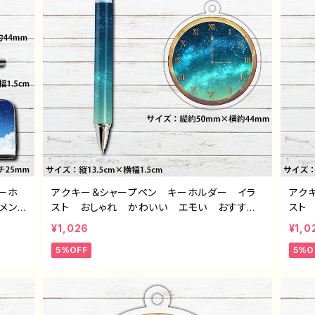
ーホ
アクキー＆シャープペン キーホルダー イラ
アク
メン
スト おしゃれ かわいい エモい おすす
スト
個性的
め 個性的 綺麗 人気 イラストレーター
め 
¥1,026
¥1,0
タ
クリエイター 絵師 オリジナル デザイン
クリ
5%OFF
5%O
ズ タ
グッズ タイトル：夜明けセット（アクキー＆シャ
グッ
ペン＆
ープペン） 作：星灯れぬ F-5
プペン