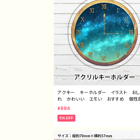
アクキー キーホルダー イラスト おし
れ かわいい エモい おすすめ 個
綺麗 人気 イラストレーター クリエイ
¥884
ー 絵師 オリジナル デザイン グッ
5%OFF
イトル：「夜明けの時計」 作：星灯れぬ F