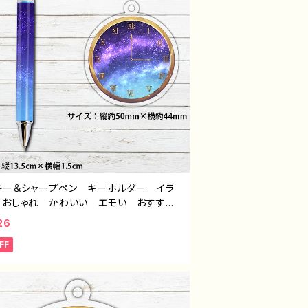
キー＆シャープペン キーホルダー イラ
 おしゃれ かわいい エモい おすす
個性的 綺麗 人気 イラストレーター
26
エイター 絵師 オリジナル デザイン
FF
ズ タイトル：星夜セット（アクキー＆シャー
） 作：星灯れぬ F-5