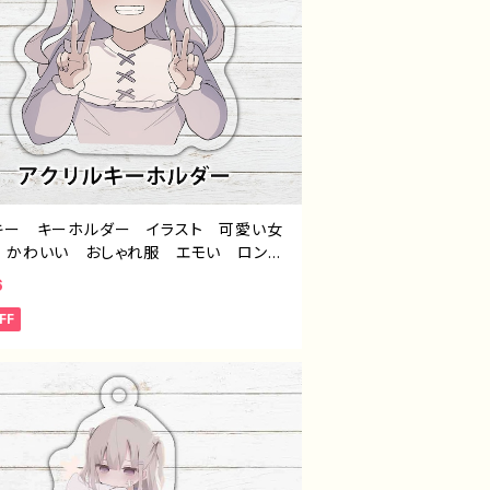
キー キーホルダー イラスト 可愛い女
 かわいい おしゃれ服 エモい ロング
 個性的 おすすめ 人気 イラストレー
6
 クリエイター 絵師 オリジナル デザ
FF
 グッズ アクリルキーホルダー タイト
るせpattern65 作：つるせ E-4