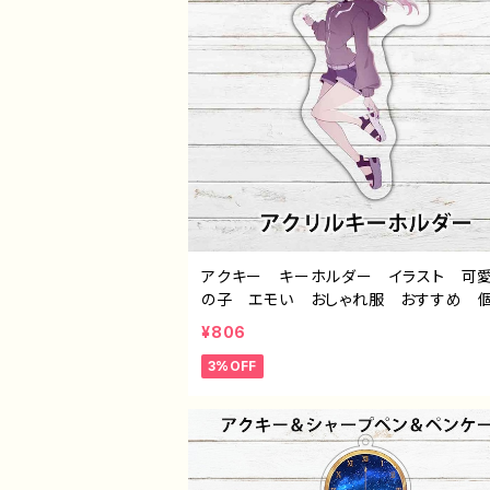
アクキー キーホルダー イラスト 可
の子 エモい おしゃれ服 おすすめ 
的 ツインテール 生足 人気 イラス
¥806
ター 絵師 クリエイター オリジナル
3%OFF
イン グッズ アクリルキーホルダー タ
ル：つるせ pattern61 作：つるせ E-4