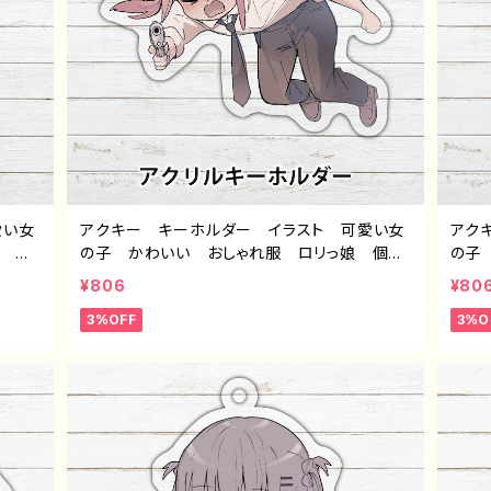
愛い女
アクキー キーホルダー イラスト 可愛い女
アク
ラ 黒
の子 かわいい おしゃれ服 ロリっ娘 個性
の子
すす
的 おすすめ ミニキャラ 人気 イラストレ
ヘア
¥806
¥80
ター
ーター クリエイター 絵師 オリジナル デ
ター
3%OFF
3%O
クリ
ザイン グッズ アクリルキーホルダー タイト
イン
n68
ル：つるせpattern63 作：つるせ E-4
ル：つ