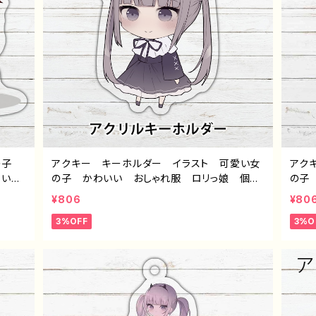
男の子
アクキー キーホルダー イラスト 可愛い女
アク
エモい
の子 かわいい おしゃれ服 ロリっ娘 個性
の子
ーター
的 おすすめ ミニキャラ ツインテール ロ
ヘラ
¥806
¥80
イン
ングヘア ゴシック 人気 イラストレータ
ワン
3%OFF
3%O
パター
ー クリエイター 絵師 オリジナル デザイ
気 
ン グッズ アクリルキーホルダー タイトル：
オリ
つるせpattern39 作：つるせ E-4
ホル
つるせ