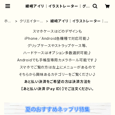
綾崎アイリ｜イラストレーター｜グッ
ズ | iPhoneケース/スマホケース/T
シャツ/おしゃれ/イラストレーター/グ
ッズ/人気/後払い/通販｜雑貨屋アリ
ホー
クリエイター別
綾崎アイリ｜イラストレーター｜グ
うさ
ム
④
ッズ
スマホケースはどのデザインも
iPhone／Android各機種で対応可能♪
グリップケースやストラップケース等、
ハードケースはオプション多数選択可能♪
Androidでも手帳型専用カメラホール可能です♪
スマホでご覧の方は左上にメニューがあるので
そちらから興味あるカテゴリーをご覧ください♪
あと払い決済をご希望の方は決済方法を
【あと払い決済（Pay ID）】でご注文ください。