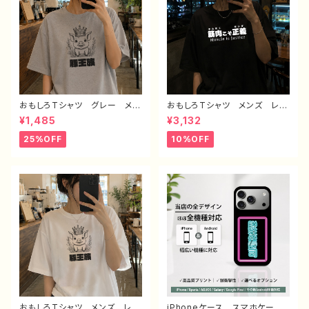
おもしろTシャツ グレー メン
おもしろTシャツ メンズ レデ
ズ レディース 面白Tシャツ
ィース 面白Tシャツ 文字
¥1,485
¥3,132
かわいい おしゃれ イラス
ネタTシャツ かわいい おしゃ
ト ブタ 動物 ゆるかわ ゆ
れ 個性的 おすすめ 半袖シ
25%OFF
10%OFF
るい ユニーク ネタ系 オリ
ャツ デザイン コラボ オリ
ジナルキャラクター おすす
ジナル デザイン グッズ タ
め 個性的 人気 イラストレ
イトル：筋肉こそ正義 作：んご
ーター クリエイター 絵師
ミック G-6
オリジナル デザイン グッ
ズ 半袖シャツ デザイン コ
ラボ タイトル：豚王族（グレー）
作：んごミック C-3
おもしろTシャツ メンズ レデ
iPhoneケース スマホケー