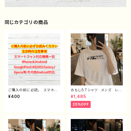
同じカテゴリの商品
ご購入の前に必読。 スマホケ
おもしろTシャツ メンズ レデ
ース サイズ 一覧 選び方
ィース 面白Tシャツ 文字
¥400
¥1,485
iPhoneケース Android iP
かわいい おしゃれ 個性的
hone17/16/15/14/13/12/11
おすすめ 半袖シャツ デザイ
25%OFF
Galaxy Xperia GooglePi
ン コラボ ネタTシャツ タイ
xel AQUOS OPPO ワイ
トル：デブ界のスリム（ホワイト）
モバイル etc. 手帳型 全機
作：んごミック C-3
種対応