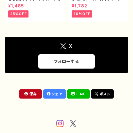
ィース 面白Tシャツ かわい
ス シンプル おしゃれ 面白
¥1,485
¥1,782
い おしゃれ イラスト ブタ
い おもしろスマホケース ネ
動物 ゆるかわ ゆるい ユニ
タ系 エモい ほぼ 全機種対
25%OFF
10%OFF
ーク ネタ系 オリジナルキャ
応 メンズ iPhone15/14/13/
ラクター おすすめ 個性的
12/11 AQUOS Xperia G
人気 イラストレーター クリ
ooglepixel Galaxy Andr
エイター 絵師 オリジナル
oid アンドロイド おすす
デザイン グッズ 半袖シャ
め 個性的 人気 イラストレ
ツ デザイン コラボ タイト
ーター 絵師 クリエイター
ル：豚王族（ホワイト） 作：んご
オリジナル デザイン グッ
X
ミック C-3
ズ タイトル：脱法寿司 作：ん
ごミック G-6
フォローする
保存
シェア
LINE
ポスト