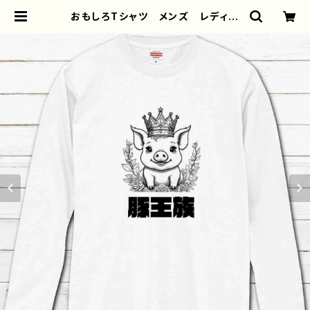
おもしろTシャツ メンズ レディー
ス 面白Tシャツ かわいい おしゃ
れ イラスト ブタ 動物 ゆるか
わ ゆるい ユニーク ネタ系 オ
リジナルキャラクター おすすめ 個
性的 人気 イラストレーター クリ
エイター 絵師 オリジナル デザイ
ン グッズ 半袖シャツ デザイン
コラボ グッズ 長袖Tシャツ ロン
グTシャツ タイトル：豚王族（ホワイ
ト） 作：んごミック C-3 | iPhone
ケース/スマホケース/Tシャツ/おしゃ
れ/イラストレーター/グッズ/人気/後
払い/通販｜雑貨屋アリうさ