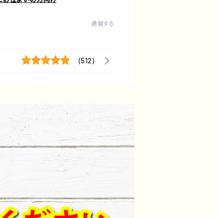
通報する
(512)