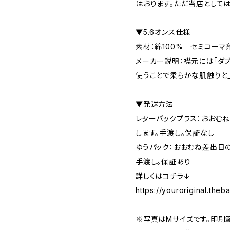
はおります。ただ当店として
▼5.6オンス仕様
素材：綿100% セミコーマ
メーカー説明：襟元には「ダ
使うことで柔らかな肌触りと
▼発送方法
レターパックプラス：おおむ
します。手渡し。保証なし
ゆうパック：おおむね差出日
手渡し。保証あり
詳しくはコチラ↓
https://youroriginal.the
※写真はMサイズです。印刷