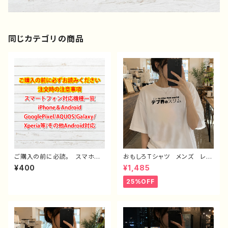
同じカテゴリの商品
ご購入の前に必読。 スマホケ
おもしろTシャツ メンズ レデ
ース サイズ 一覧 選び方
ィース 面白Tシャツ 文字
¥400
¥1,485
iPhoneケース Android iP
かわいい おしゃれ 個性的
hone17/16/15/14/13/12/11
おすすめ 半袖シャツ デザイ
25%OFF
Galaxy Xperia GooglePi
ン コラボ ネタTシャツ タイ
xel AQUOS OPPO ワイ
トル：デブ界のスリム（ホワイト）
モバイル etc. 手帳型 全機
作：んごミック C-3
種対応