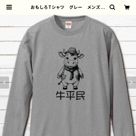
おもしろTシャツ グレー メンズ
レディース 面白Tシャツ かわい
い おしゃれ イラスト ブタ 動
物 ゆるかわ ゆるい ユニーク
ネタ系 オリジナルキャラクター お
すすめ 個性的 人気 イラストレー
ター クリエイター 絵師 オリジナ
ル デザイン グッズ 半袖シャツ
デザイン コラボ グッズ 長袖Tシ
ャツ ロングTシャツ タイトル：牛平
民（グレー） 作：んごミック C-3 | i
Phoneケース/スマホケース/Tシャ
ツ/おしゃれ/イラストレーター/グッ
ズ/人気/後払い/通販｜雑貨屋アリう
さ