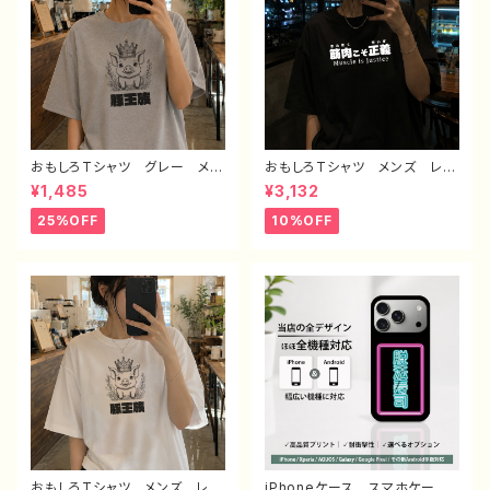
おもしろTシャツ グレー メン
おもしろTシャツ メンズ レデ
ズ レディース 面白Tシャツ
ィース 面白Tシャツ 文字
¥1,485
¥3,132
かわいい おしゃれ イラス
ネタTシャツ かわいい おしゃ
ト ブタ 動物 ゆるかわ ゆ
れ 個性的 おすすめ 半袖シ
25%OFF
10%OFF
るい ユニーク ネタ系 オリ
ャツ デザイン コラボ オリ
ジナルキャラクター おすす
ジナル デザイン グッズ タ
め 個性的 人気 イラストレ
イトル：筋肉こそ正義 作：んご
ーター クリエイター 絵師
ミック G-6
オリジナル デザイン グッ
ズ 半袖シャツ デザイン コ
ラボ タイトル：豚王族（グレー）
作：んごミック C-3
おもしろTシャツ メンズ レデ
iPhoneケース スマホケー