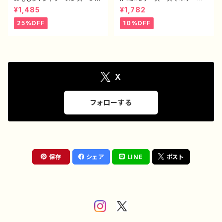
ィース 面白Tシャツ かわい
ス シンプル おしゃれ 面白
¥1,485
¥1,782
い おしゃれ イラスト ブタ
い おもしろスマホケース ネ
動物 ゆるかわ ゆるい ユニ
タ系 エモい ほぼ 全機種対
25%OFF
10%OFF
ーク ネタ系 オリジナルキャ
応 メンズ iPhone15/14/13/
ラクター おすすめ 個性的
12/11 AQUOS Xperia G
人気 イラストレーター クリ
ooglepixel Galaxy Andr
エイター 絵師 オリジナル
oid アンドロイド おすす
デザイン グッズ 半袖シャ
め 個性的 人気 イラストレ
ツ デザイン コラボ タイト
ーター 絵師 クリエイター
ル：豚王族（ホワイト） 作：んご
オリジナル デザイン グッ
X
ミック C-3
ズ タイトル：脱法寿司 作：ん
ごミック G-6
フォローする
保存
シェア
LINE
ポスト