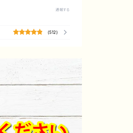
通報する
(512)