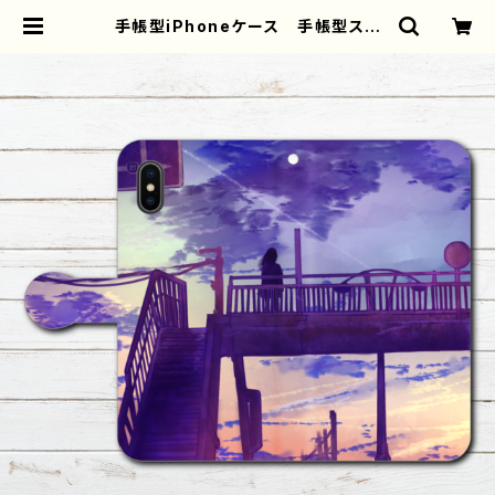
手帳型iPhoneケース 手帳型スマ
ホケース 手帳型 全機種対応 イ
ラスト エモい 風景 綺麗 美し
い 景色 可愛い女の子 おしゃ
れ ノスタルジック メンズ レディ
ース 女子 iPhone13/12/11 AQ
UOS sense 4 5 6 Xperia Gal
axy OPPO BASIO iPhone5/
6/6s/7/8 Android アンドロイ
ド ケース 個性的 おすすめ JK
女子高校生 セーラー服 黒髪
後ろ姿 人気 イラストレーター 絵
師 クリエイター グッズ タイト
ル：邂逅 作：ヤモリ | iPhoneケー
ス/スマホケース/Tシャツ/おしゃれ/イ
ラストレーター/グッズ/人気/後払い/
通販｜雑貨屋アリうさ