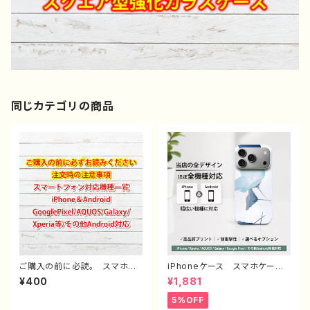
同じカテゴリの商品
ご購入の前に必読。 スマホケ
iPhoneケース スマホケー
ース サイズ 一覧 選び方
ス イラスト おしゃれ 花
¥400
¥1,881
iPhoneケース Android iP
柄 エモい レディース AQU
hone17/16/15/14/13/12/11
OS sense 2 3 4 5 iPhone1
5%OFF
Galaxy Xperia GooglePi
5/14/13/12/11 Xperia Goo