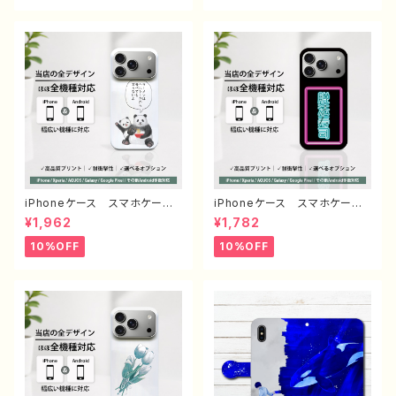
xel AQUOS OPPO ワイ
glepixel Galaxy おすす
モバイル etc. 手帳型 全機
め 個性的 人気 イラストレ
種対応
ーター クリエイター 絵師
Android アンドロイド ケー
ス オリジナル デザイン グ
ッズ タイトル：ネモフィラ 作：
栞音 F-5
iPhoneケース スマホケー
iPhoneケース スマホケー
ス 動物 イラスト ゆるか
ス シンプル おしゃれ 面白
¥1,962
¥1,782
わ 可愛い おもしろスマホケ
い おもしろスマホケース ネ
ース 面白いiPhoneケース
タ系 エモい ほぼ 全機種対
10%OFF
10%OFF
ユニーク ネタ系 ゆるい iP
応 メンズ iPhone15/14/13/
hone5/6/6s/7/8/XS/11/12/1
12/11 AQUOS Xperia G
3 AQUOS Xperia Goog
ooglepixel Galaxy Andr
lepixel 人気 イラストレータ
oid アンドロイド おすす
ー クリエイター 絵師 個性
め 個性的 人気 イラストレ
的 Android アンドロイド
ーター 絵師 クリエイター
携帯 ハード ケース グッ
オリジナル デザイン グッ
ズ スマホカバー アイフォンケ
ズ タイトル：脱法寿司 作：ん
ース 悪いことを言うパンダ
ごミック G-6
タイトル：ラーメンについて悪い
こと言うパンダ 子パンダ付