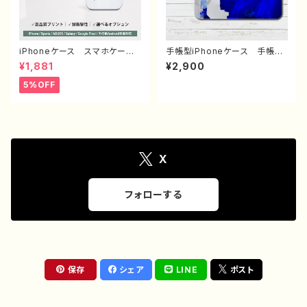
き 作：こさつね G-6
iPhoneケース スマホケー
手帳型iPhoneケース 手帳型
ス イラスト おしゃれ 花
スマホケース 手帳型 全機種
¥1,881
¥2,900
柄 エモい レディース AQU
対応 イラスト 男の子 かっ
OS sense 2 3 4 5 iPhone1
こいい イケメン クール お
5%OFF
5/14/13/12/11 Xperia Goo
しゃれ 動物 シャチ かわい
glepixel Galaxy おすす
い エモい メンズ クール
め 個性的 人気 イラストレ
レディース 女子 iPhone15/
ーター クリエイター 絵師
14/13/12/11 AQUOS Xper
Android アンドロイド ケー
ia Googlepixel Galaxy
ス オリジナル デザイン グ
Android アンドロイド ケー
ッズ タイトル：チューリップ
ス 個性的 おすすめ 人気
X
作：栞音 F-5
イラストレーター クリエイタ
ー 絵師 オリジナル デザイ
ン グッズ タイトル：少年とシ
フォローする
ャチ 作：しゅり
保存
シェア
LINE
ポスト