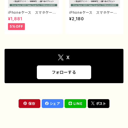
iPhoneケース スマホケー
iPhoneケース スマホケー
ス イラスト おしゃれ 花
ス イラスト 可愛い女の子
¥1,881
¥2,180
柄 エモい レディース AQU
かっこいい女子 おしゃれ服
OS sense 2 3 4 5 iPhone1
エモい ロック クール セク
5%OFF
5/14/13/12/11 Xperia Goo
シー メンズ 高校生 男
glepixel Galaxy おすす
子 iPhone17/16/15/14/13
め 個性的 人気 イラストレ
AQUOS Xperia Googlep
ーター クリエイター 絵師
ixel Android アンドロイ
Android アンドロイド ケー
ド ケース ピアス タトゥー
ス オリジナル デザイン グ
黒髪 銀髪 白髪 ミニスカー
ッズ タイトル：チューリップ
ト 生足 フード パーカー
X
作：栞音 F-5
個性的 おすすめ 人気 イラ
ストレーター クリエイター タ
イトル：メデューサ 作：nero
フォローする
保存
シェア
LINE
ポスト