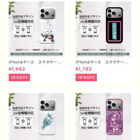
種対応
ーター クリエイター 絵師
Android アンドロイド ケー
ス オリジナル デザイン グ
ッズ タイトル：ネモフィラ 作：
栞音 F-5
iPhoneケース スマホケー
iPhoneケース スマホケー
ス 動物 イラスト ゆるか
ス シンプル おしゃれ 面白
¥1,962
¥1,782
わ 可愛い おもしろスマホケ
い おもしろスマホケース ネ
ース 面白いiPhoneケース
タ系 エモい ほぼ 全機種対
10%OFF
10%OFF
ユニーク ネタ系 ゆるい iP
応 メンズ iPhone15/14/13/
hone5/6/6s/7/8/XS/11/12/1
12/11 AQUOS Xperia G
3 AQUOS Xperia Goog
ooglepixel Galaxy Andr
lepixel 人気 イラストレータ
oid アンドロイド おすす
ー クリエイター 絵師 個性
め 個性的 人気 イラストレ
的 Android アンドロイド
ーター 絵師 クリエイター
携帯 ハード ケース グッ
オリジナル デザイン グッ
ズ スマホカバー アイフォンケ
ズ タイトル：脱法寿司 作：ん
ース 悪いことを言うパンダ
ごミック G-6
タイトル：ラーメンについて悪い
こと言うパンダ 子パンダ付
き 作：こさつね G-6