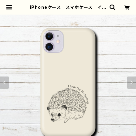
iPhoneケース スマホケース イラ
スト 動物 ハリネズミ シンプル
おしゃれ かわいい ゆるかわ iPh
one15/14/13/12/11 AQUOS X
peria Googlepixel Galaxy
Android 人気 オリジナル デザ
イン グッズ 個性的 Android
アンドロイド ケース おすすめ ク
リエイター イラストレーター 絵
師 タイトル：ハリネズミ ベージュ
作：Hanami F-5 | iPhoneケー
ス/スマホケース/Tシャツ/おしゃれ/イ
ラストレーター/グッズ/人気/後払い/
通販｜雑貨屋アリうさ