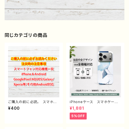
同じカテゴリの商品
ご購入の前に必読。 スマホケ
iPhoneケース スマホケー
ース サイズ 一覧 選び方
ス イラスト おしゃれ 花
¥400
¥1,881
iPhoneケース Android iP
柄 エモい レディース AQU
hone17/16/15/14/13/12/11
OS sense 2 3 4 5 iPhone1
5%OFF
Galaxy Xperia GooglePi
5/14/13/12/11 Xperia Goo
xel AQUOS OPPO ワイ
glepixel Galaxy おすす
モバイル etc. 手帳型 全機
め 個性的 人気 イラストレ