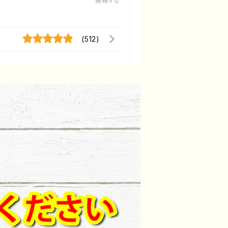
通報する
(512)