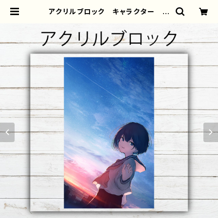
アクリルブロック キャラクター イ
ンテリア イラスト エモい 可愛い
女の子 かわいい おしゃれ服 JK
女子高校生 セーラー服 黒髪
ボブヘア ショートカット 風景 綺
麗 景色 美しい ノスタルジック
個性的 おすすめ 人気 イラストレ
ーター 絵師 オリジナル デザイ
ン グッズ タイトル：また明日 作：
みふる | iPhoneケース/スマホケー
ス/Tシャツ/おしゃれ/イラストレータ
ー/グッズ/人気/後払い/通販｜雑貨屋
アリうさ