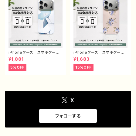
ス ノンブランド オリジナル
Android アンドロイド ケ
デザイン グッズ タイトル：シ
ース ノンブランド オリジナ
ンプル スマホケース PART193
ル デザイン グッズ タイト
J1-9
ル：エモいスマホケース PART3
75-1 J1-9
iPhoneケース スマホケー
iPhoneケース スマホケー
ス イラスト おしゃれ 花
ス 安い シンプル 花柄 お
¥1,881
¥1,683
柄 エモい レディース AQU
しゃれ かわいい レディー
OS sense 2 3 4 5 iPhone1
ス 個性的 韓国風 おすす
5%OFF
15%OFF
5/14/13/12/11 Xperia Goo
め 人気 クリエイター iPho
glepixel Galaxy おすす
ne17/16/15/14 AQUOS se
め 個性的 人気 イラストレ
nse 4 5 6 Xperia Googl
ーター クリエイター 絵師
epixel Galaxy Android
Android アンドロイド ケー
アンドロイド ケース ノンブラ
ス オリジナル デザイン グ
ンド オリジナル デザイン
ッズ タイトル：ネモフィラ 作：
グッズ エモいスマホケース
X
栞音 F-5
タイトル：ニュアンスフラワー PA
RT373-2 J1-9
フォローする