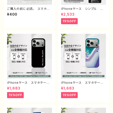
ご購入の前に必読。 スマホケ
iPhoneケース シンプル お
ース サイズ 一覧 選び方
しゃれ メンズ 大人女子 高
¥400
¥2,533
iPhoneケース Android iP
校生 男子 iPhone16/15/1
hone17/16/15/14/13/12/11
4/13/12/11 かっこいい おす
15%OFF
Galaxy Xperia GooglePi
すめ 人気 韓国風 ミニマル
xel AQUOS OPPO ワイ
デザイン オリジナル デザイ
モバイル etc. 手帳型 全機
ン くびれケース 耐衝撃 持
種対応
ちやすい 滑りにくい 透明ケ
ース ブラックフレーム グッ
ズ グリップ付き 携帯 クリア
ケース タイトル：シンプル グリ
ップケース no signal デザイ
ン960 J1-9
iPhoneケース スマホケー
iPhoneケース スマホケー
ス シンプル 安い かっこい
ス 安い シンプル かっこい
¥1,683
¥1,683
い おしゃれ クール メン
い おしゃれ かわいい クー
ズ 高校生 男子 個性的
ル メンズ レディース エモ
15%OFF
15%OFF
おすすめ 人気 クリエイタ
い画像 綺麗 美しい 個性
ー iPhone15/14/13/12/11
的 おすすめ 人気 クリエイ
AQUOS sense 4 5 6 Xper
ター iPhone15/14/13/12/11
ia Googlepixel Galaxy
AQUOS sense 4 5 6 Xp
Android アンドロイド ケー
eria Googlepixel Galaxy