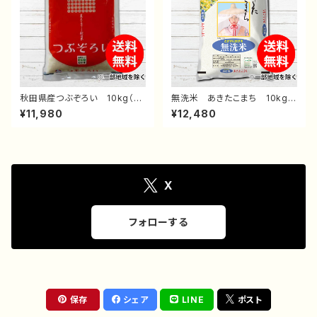
秋田県産つぶぞろい 10kg（5k
無洗米 あきたこまち 10kg
g×2袋） 送料無料 白米 精
（5kg×2袋） 送料無料 白
¥11,980
¥12,480
米 お米 おすすめ 通販 後
米 精米 お米 おすすめ 通
払い コンビニ 翌月払い 安
販 後払い コンビニ 翌月払
くて美味しいお米 10キロ
い 安くて美味しいお米 10キ
ロ
X
フォローする
保存
シェア
LINE
ポスト