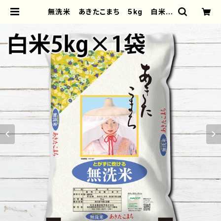
無洗米 あきたこまち 5kg 白米
精米 お米 おすすめ 通販 後払
い コンビニ 翌月払い 安くて美味
しいお米 5キロ | iPhoneケース/
スマホケース/Tシャツ/おしゃれ/イラ
ストレーター/グッズ/人気/後払い/通
販｜雑貨屋アリうさ