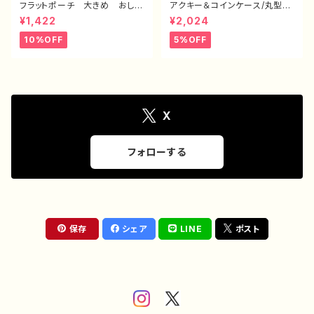
フラットポーチ 大きめ おしゃ
アクキー＆コインケース/丸型ポ
れ 可愛い かわいい ゆるか
ーチ 小さめ おしゃれ かわ
¥1,422
¥2,024
わ メンズ レディース 動
いい メンズ レディース イラ
物 パンダ イラスト メイクポ
スト 風景 綺麗 景色 美し
10%OFF
5%OFF
ーチ 化粧ポーチ コスメポー
い エモい かっこいい 小物
チ おすすめ 個性的 人気
入れ ミニポーチ メイクポー
イラストレーター クリエイタ
チ おすすめ 個性的 人気
ー 絵師 オリジナル デザイ
イラストレーター クリエイタ
ン グッズ 面白い おもしろ
ー 絵師 オリジナル デザイ
い ゆるい ユニーク ネタ
ン グッズ タイトル：第２の故
系 悪いことを言うパンダ タ
郷 作：J.タネダ F-5
X
イトル：たいやき悪パンダ セリ
フ付き 作：こさつね G-6
フォローする
保存
シェア
LINE
ポスト