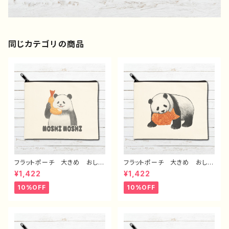
同じカテゴリの商品
フラットポーチ 大きめ おしゃ
フラットポーチ 大きめ おしゃ
れ 可愛い かわいい ゆるか
れ 可愛い かわいい ゆるか
¥1,422
¥1,422
わ メンズ レディース 動
わ メンズ レディース 動
物 パンダ イラスト メイクポ
物 パンダ イラスト メイクポ
10%OFF
10%OFF
ーチ 化粧ポーチ コスメポー
ーチ 化粧ポーチ コスメポー
チ おすすめ 個性的 人気
チ おすすめ 個性的 人気
イラストレーター クリエイタ
イラストレーター クリエイタ
ー 絵師 オリジナル デザイ
ー 絵師 オリジナル デザイ
ン グッズ 面白い おもしろ
ン グッズ 面白い おもしろ