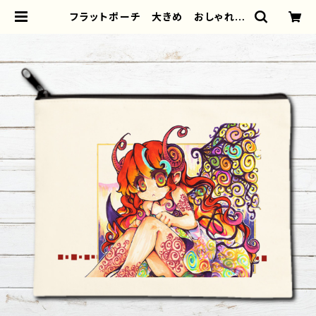
フラットポーチ 大きめ おしゃれ
かわいい メンズ レディース 可愛
い女の子 イラスト アート サイケ
デリック 悪魔娘 ぐるぐる目 ハロ
ウィン 個性的 おすすめ 人気 イ
ラストレーター クリエイター 絵
師 オリジナル デザイン グッズ
タイトル：【月蝕ざっか店】Guru Gur
u Akuma【ハロウィン展2020アイ
テム】 作：白夜ゆう G-6 | iPhon
eケース/スマホケース/Tシャツ/おし
ゃれ/イラストレーター/グッズ/人気/
後払い/通販｜雑貨屋アリうさ