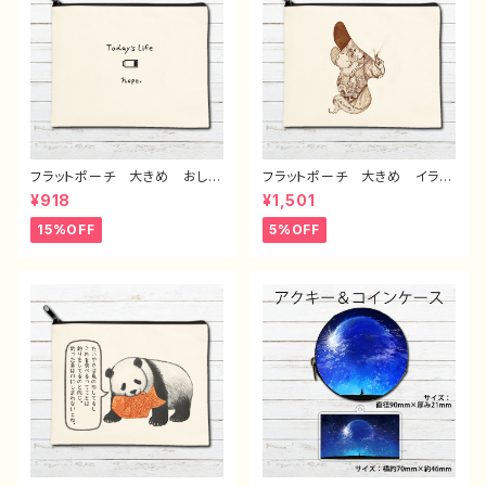
い ゆるい ユニーク ネタ
い ゆるい ユニーク ネタ
系 悪いことを言うパンダ タ
系 悪いことを言うパンダ タ
イトル：もしもし悪パンダ 作：こ
イトル：たいやき悪パンダ 作：こ
さつね G-6
さつね G-6
フラットポーチ 大きめ おしゃ
フラットポーチ 大きめ イラス
れ 可愛い ゆるかわ メン
ト エモい 可愛い女の子 お
¥918
¥1,501
ズ レディース 面白い おも
しゃれ かわいい メイクポー
しろい ユニーク イラスト メ
チ ミニポーチ 化粧ポーチ
15%OFF
5%OFF
イクポーチ 化粧ポーチ コス
コスメポーチ おすすめ 個性
メポーチ おすすめ 個性的
的 人気 イラストレーター
人気 イラストレーター クリ
クリエイター 絵師 オリジナ
エイター 絵師 オリジナル
ル デザイン グッズ タイト
デザイン グッズ ノンブラン
ル：Cocoon2 作：アナ F-5
ド タイトル：デザインポーチ
№661 J1-9