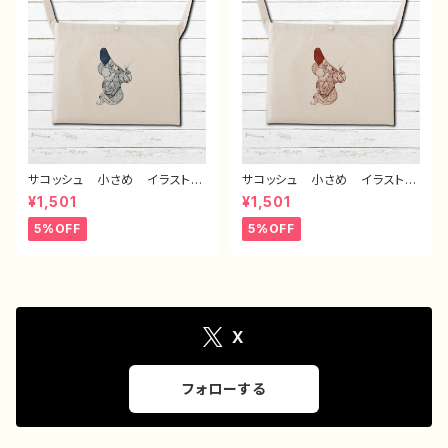
デザイン グッズ ノンブラン
系 悪いことを言うパンダ タ
ド タイトル：デザインサコッシ
イトル：たいやき悪パンダ セリ
ュ №666 J1-9
フ付き 作：こさつね G-6
サコッシュ 小さめ イラスト
サコッシュ 小さめ イラスト
エモい 可愛い女の子 おしゃ
エモい 可愛い女の子 おしゃ
¥1,501
¥1,501
れ かわいい レディース メ
れ かわいい レディース メ
ンズ おすすめ 個性的 人
ンズ おすすめ 個性的 人
5%OFF
5%OFF
気 イラストレーター クリエイ
気 イラストレーター クリエイ
ター 絵師 オリジナル デザ
ター 絵師 オリジナル デザ
イン グッズ タイトル：Cocoo
イン グッズ タイトル：Cocoo
n5 作：アナ F-5
n4 作：アナ F-5
X
フォローする