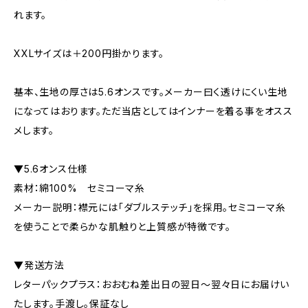
れます。
XXLサイズは＋200円掛かります。
基本、生地の厚さは5.6オンスです。メーカー曰く透けにくい生地
になってはおります。ただ当店としてはインナーを着る事をオスス
メします。
▼5.6オンス仕様
素材：綿100% セミコーマ糸
メーカー説明：襟元には「ダブルステッチ」を採用。セミコーマ糸
を使うことで柔らかな肌触りと上質感が特徴です。
▼発送方法
レターパックプラス：おおむね差出日の翌日〜翌々日にお届けい
たします。手渡し。保証なし