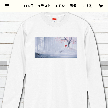
ロンT イラスト エモい 風景 綺
麗 美しい 景色 おしゃれ 可愛
い女の子 メンズ レディース 白
おすすめ 個性的 人気 イラストレ
ーター クリエイター 絵師 オリジ
ナル デザイン グッズ 長袖Tシャ
ツ ロングTシャツ タイトル：斑
雪 作：アナ F-5 | iPhoneケース/
スマホケース/Tシャツ/おしゃれ/イラ
ストレーター/グッズ/人気/後払い/通
販｜雑貨屋アリうさ