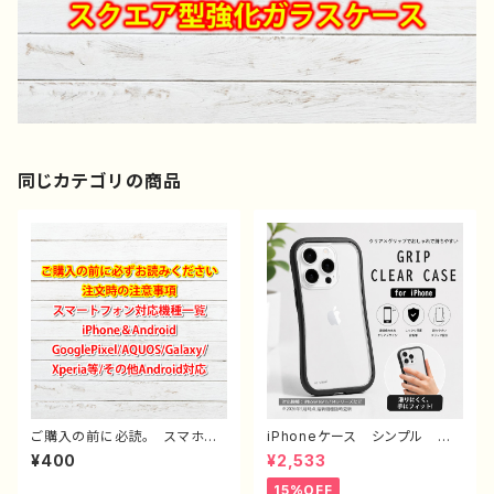
同じカテゴリの商品
ご購入の前に必読。 スマホケ
iPhoneケース シンプル お
ース サイズ 一覧 選び方
しゃれ メンズ 大人女子 高
¥400
¥2,533
iPhoneケース Android iP
校生 男子 iPhone16/15/1
hone17/16/15/14/13/12/11
4/13/12/11 かっこいい おす
15%OFF