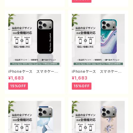
Galaxy Xperia GooglePi
すめ 人気 韓国風 ミニマル
xel AQUOS OPPO ワイ
デザイン オリジナル デザイ
モバイル etc. 手帳型 全機
ン くびれケース 耐衝撃 持
種対応
ちやすい 滑りにくい 透明ケ
ース ブラックフレーム グッ
ズ グリップ付き 携帯 クリア
ケース タイトル：シンプル グリ
ップケース no signal デザイ
ン960 J1-9
iPhoneケース スマホケー
iPhoneケース スマホケー
ス シンプル 安い かっこい
ス 安い シンプル かっこい
¥1,683
¥1,683
い おしゃれ クール メン
い おしゃれ かわいい クー
ズ 高校生 男子 個性的
ル メンズ レディース エモ
15%OFF
15%OFF
おすすめ 人気 クリエイタ
い画像 綺麗 美しい 個性
ー iPhone15/14/13/12/11
的 おすすめ 人気 クリエイ
AQUOS sense 4 5 6 Xper
ター iPhone15/14/13/12/11
ia Googlepixel Galaxy
AQUOS sense 4 5 6 Xp
Android アンドロイド ケー
eria Googlepixel Galaxy
ス ノンブランド オリジナル
Android アンドロイド ケ
デザイン グッズ タイトル：シ
ース ノンブランド オリジナ
ンプル スマホケース PART193
ル デザイン グッズ タイト
J1-9
ル：エモいスマホケース PART3
75-1 J1-9