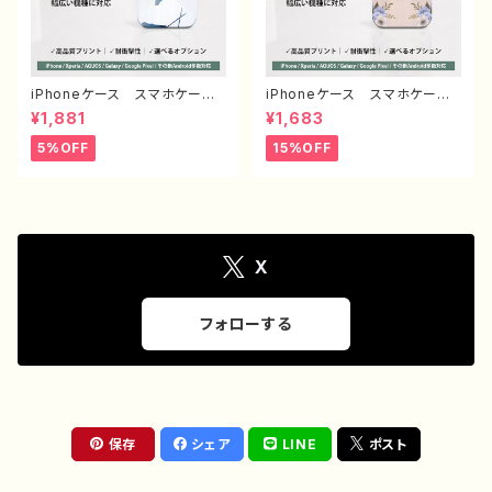
iPhoneケース スマホケー
iPhoneケース スマホケー
ス イラスト おしゃれ 花
ス 安い シンプル 花柄 お
¥1,881
¥1,683
柄 エモい レディース AQU
しゃれ かわいい レディー
OS sense 2 3 4 5 iPhone1
ス 個性的 韓国風 おすす
5%OFF
15%OFF
5/14/13/12/11 Xperia Goo
め 人気 クリエイター iPho
glepixel Galaxy おすす
ne17/16/15/14 AQUOS se
め 個性的 人気 イラストレ
nse 4 5 6 Xperia Googl
ーター クリエイター 絵師
epixel Galaxy Android
Android アンドロイド ケー
アンドロイド ケース ノンブラ
ス オリジナル デザイン グ
ンド オリジナル デザイン
ッズ タイトル：ネモフィラ 作：
グッズ エモいスマホケース
X
栞音 F-5
タイトル：ニュアンスフラワー PA
RT373-2 J1-9
フォローする
保存
シェア
LINE
ポスト