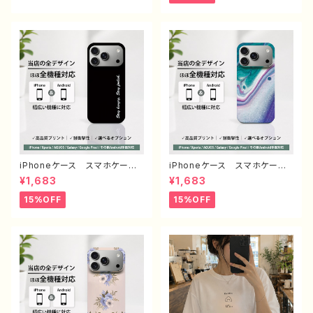
Galaxy Xperia GooglePi
すめ 人気 韓国風 ミニマル
xel AQUOS OPPO ワイ
デザイン オリジナル デザイ
モバイル etc. 手帳型 全機
ン くびれケース 耐衝撃 持
種対応
ちやすい 滑りにくい 透明ケ
ース ブラックフレーム グッ
ズ グリップ付き 携帯 クリア
ケース タイトル：シンプル グリ
ップケース no signal デザイ
ン960 J1-9
iPhoneケース スマホケー
iPhoneケース スマホケー
ス シンプル 安い かっこい
ス 安い シンプル かっこい
¥1,683
¥1,683
い おしゃれ クール メン
い おしゃれ かわいい クー
ズ 高校生 男子 個性的
ル メンズ レディース エモ
15%OFF
15%OFF
おすすめ 人気 クリエイタ
い画像 綺麗 美しい 個性
ー iPhone15/14/13/12/11
的 おすすめ 人気 クリエイ
AQUOS sense 4 5 6 Xper
ター iPhone15/14/13/12/11
ia Googlepixel Galaxy
AQUOS sense 4 5 6 Xp
Android アンドロイド ケー
eria Googlepixel Galaxy
ス ノンブランド オリジナル
Android アンドロイド ケ
デザイン グッズ タイトル：シ
ース ノンブランド オリジナ
ンプル スマホケース PART193
ル デザイン グッズ タイト
J1-9
ル：エモいスマホケース PART3
75-1 J1-9