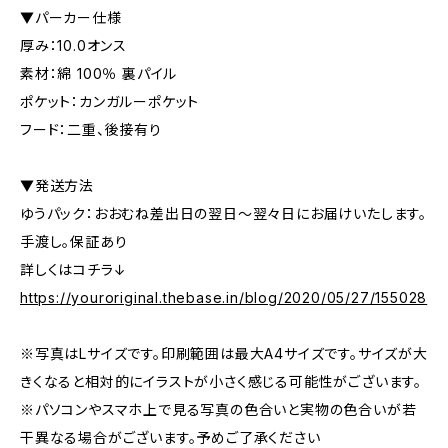
▼パーカー仕様
厚み：10.0オンス
素材：綿 100％ 裏パイル
ポケット：カンガルーポケット
フード：二重、後接有り
▼発送方法
ゆうパック：おおむね差出日の翌日〜翌々日にお届けいたします。
手渡し。保証あり
詳しくはコチラ↓
https://youroriginal.thebase.in/blog/2020/05/27/155028
※写真はLサイズです。印刷範囲は最大A4サイズです。サイズが大
きくなると相対的にイラストが小さく感じる可能性がございます。
※パソコンやスマホ上で見る写真の色合いと実物の色合いが若
干異なる場合がございます。予めご了承ください