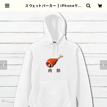
スウェットパーカー | iPhoneケー
ス/スマホケース/Tシャツ/おしゃれ/イ
ラストレーター/グッズ/人気/後払い/
通販｜雑貨屋アリうさ