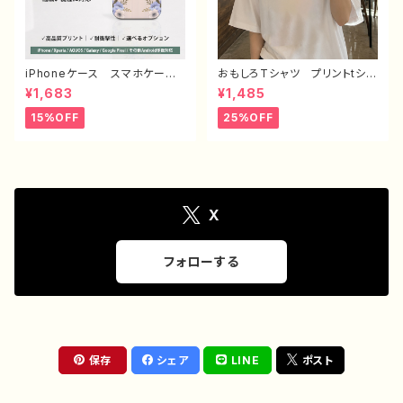
iPhoneケース スマホケー
おもしろTシャツ プリントtシャ
ス 安い シンプル 花柄 お
ツ おしゃれ 可愛い ゆるか
¥1,683
¥1,485
しゃれ かわいい レディー
わ メンズ レディース 面白
ス 個性的 韓国風 おすす
Tシャツ イラスト 個性的 お
15%OFF
25%OFF
め 人気 クリエイター iPho
すすめ 面白い ユニーク 人
ne17/16/15/14 AQUOS se
気 イラストレーター 絵師
nse 4 5 6 Xperia Googl
クリエイター オリジナル デ
epixel Galaxy Android
ザイン グッズ 白 半袖シャ
アンドロイド ケース ノンブラ
ツ デザイン コラボ ネタT
ンド オリジナル デザイン
シャツ ノンブランド タイトル：
グッズ エモいスマホケース
デザインTシャツ №626 H-
X
タイトル：ニュアンスフラワー PA
7
RT373-2 J1-9
フォローする
保存
シェア
LINE
ポスト