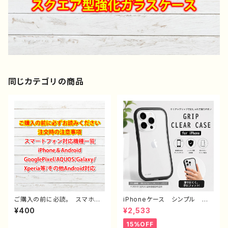
同じカテゴリの商品
ご購入の前に必読。 スマホケ
iPhoneケース シンプル お
ース サイズ 一覧 選び方
しゃれ メンズ 大人女子 高
¥400
¥2,533
iPhoneケース Android iP
校生 男子 iPhone16/15/1
hone17/16/15/14/13/12/11
4/13/12/11 かっこいい おす
15%OFF