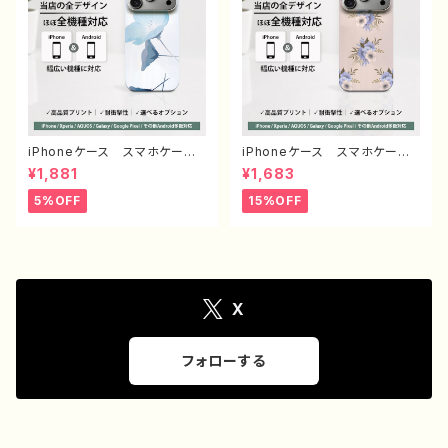
デザイン グッズ タイトル：シ
ース ノンブランド オリジナ
ンプル スマホケース PART193
ル デザイン グッズ タイト
J1-9
ル：エモいスマホケース PART3
75-1 J1-9
iPhoneケース スマホケー
iPhoneケース スマホケー
ス イラスト おしゃれ 花
ス 安い シンプル 花柄 お
¥1,881
¥1,683
柄 エモい レディース AQU
しゃれ かわいい レディー
OS sense 2 3 4 5 iPhone1
ス 個性的 韓国風 おすす
5%OFF
15%OFF
5/14/13/12/11 Xperia Goo
め 人気 クリエイター iPho
glepixel Galaxy おすす
ne17/16/15/14 AQUOS se
め 個性的 人気 イラストレ
nse 4 5 6 Xperia Googl
ーター クリエイター 絵師
epixel Galaxy Android
Android アンドロイド ケー
アンドロイド ケース ノンブラ
ス オリジナル デザイン グ
ンド オリジナル デザイン
ッズ タイトル：ネモフィラ 作：
グッズ エモいスマホケース
X
栞音 F-5
タイトル：ニュアンスフラワー PA
RT373-2 J1-9
フォローする