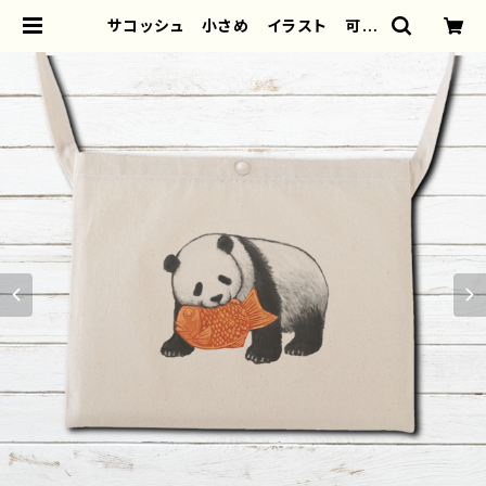
サコッシュ 小さめ イラスト 可愛
い ゆるかわ おしゃれ 動物 パ
ンダ メンズ レディース おすす
め 個性的 人気 イラストレータ
ー クリエイター 絵師 オリジナ
ル デザイン グッズ 面白い お
もしろい ゆるい ユニーク ネタ
系 悪いことを言うパンダ タイト
ル：たいやき悪パンダ 作：こさつね
G-6 | iPhoneケース/スマホケース/
Tシャツ/おしゃれ/イラストレーター/
グッズ/人気/後払い/通販｜雑貨屋ア
リうさ