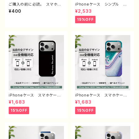
ご購入の前に必読。 スマホケ
iPhoneケース シンプル お
ース サイズ 一覧 選び方
しゃれ メンズ 大人女子 高
¥400
¥2,533
iPhoneケース Android iP
校生 男子 iPhone16/15/1
hone17/16/15/14/13/12/11
4/13/12/11 かっこいい おす
15%OFF
Galaxy Xperia GooglePi
すめ 人気 韓国風 ミニマル
xel AQUOS OPPO ワイ
デザイン オリジナル デザイ
モバイル etc. 手帳型 全機
ン くびれケース 耐衝撃 持
種対応
ちやすい 滑りにくい 透明ケ
ース ブラックフレーム グッ
ズ グリップ付き 携帯 クリア
ケース タイトル：シンプル グリ
ップケース no signal デザイ
ン960 J1-9
iPhoneケース スマホケー
iPhoneケース スマホケー
ス シンプル 安い かっこい
ス 安い シンプル かっこい
¥1,683
¥1,683
い おしゃれ クール メン
い おしゃれ かわいい クー
ズ 高校生 男子 個性的
ル メンズ レディース エモ
15%OFF
15%OFF
おすすめ 人気 クリエイタ
い画像 綺麗 美しい 個性
ー iPhone15/14/13/12/11
的 おすすめ 人気 クリエイ
AQUOS sense 4 5 6 Xper
ター iPhone15/14/13/12/11
ia Googlepixel Galaxy
AQUOS sense 4 5 6 Xp
Android アンドロイド ケー
eria Googlepixel Galaxy
ス ノンブランド オリジナル
Android アンドロイド ケ