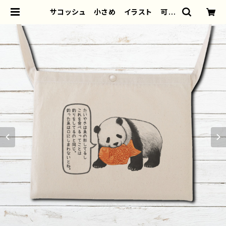
サコッシュ 小さめ イラスト 可愛
い ゆるかわ おしゃれ 動物 パ
ンダ メンズ レディース おすす
め 個性的 人気 イラストレータ
ー クリエイター 絵師 オリジナ
ル デザイン グッズ 面白い お
もしろい ゆるい ユニーク ネタ
系 悪いことを言うパンダ タイト
ル：たいやき悪パンダ セリフ付き
作：こさつね G-6 | iPhoneケース/
スマホケース/Tシャツ/おしゃれ/イラ
ストレーター/グッズ/人気/後払い/通
販｜雑貨屋アリうさ