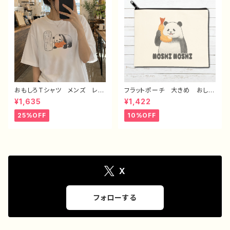
ー クリエイター 絵師 個性
ル デザイン グッズ 半袖シ
的 Android アンドロイド
ャツ デザイン コラボ 悪い
携帯 ハード ケース グッ
ことを言うパンダ タイトル：た
ズ スマホカバー アイフォンケ
いやき悪パンダ 作：こさつね
ース 悪いことを言うパンダ
C-3
タイトル：ラーメンについて悪い
こと言うパンダ 子パンダ付
き 作：こさつね G-6
おもしろTシャツ メンズ レデ
フラットポーチ 大きめ おしゃ
ィース 面白Tシャツ かわい
れ 可愛い かわいい ゆるか
¥1,635
¥1,422
い おしゃれ イラスト パン
わ メンズ レディース 動
ダ 動物 ゆるかわ ゆるい
物 パンダ イラスト メイクポ
25%OFF
10%OFF
ユニーク ネタ系 オリジナル
ーチ 化粧ポーチ コスメポー
キャラクター おすすめ 個性
チ おすすめ 個性的 人気
的 人気 イラストレーター
イラストレーター クリエイタ
クリエイター 絵師 オリジナ
ー 絵師 オリジナル デザイ
ル デザイン グッズ 半袖シ
ン グッズ 面白い おもしろ
ャツ デザイン コラボ 悪い
い ゆるい ユニーク ネタ
ことを言うパンダ タイトル：た
系 悪いことを言うパンダ タ
X
いやき悪パンダ セリフ付き
イトル：もしもし悪パンダ 作：こ
作：こさつね C-3
さつね G-6
フォローする