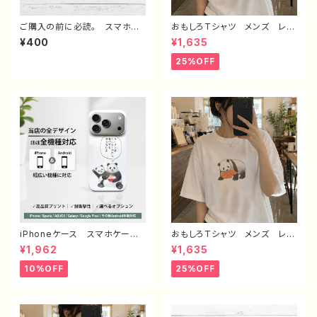
ご購入の前に必読。 スマホケ
おもしろTシャツ メンズ レデ
ース サイズ 一覧 選び方
ィース 面白Tシャツ かわい
¥400
¥1,635
iPhoneケース Android iP
い おしゃれ イラスト パン
hone17/16/15/14/13/12/11
ダ 動物 ゆるかわ ゆるい
25%OFF
Galaxy Xperia GooglePi
ユニーク ネタ系 オリジナル
xel AQUOS OPPO ワイ
キャラクター おすすめ 個性
モバイル etc. 手帳型 全機
的 人気 イラストレーター
種対応
クリエイター 絵師 オリジナ
ル デザイン グッズ 半袖シ
ャツ デザイン コラボ 悪い
ことを言うパンダ タイトル：も
しもし悪パンダ 作：こさつね
C-3
iPhoneケース スマホケー
おもしろTシャツ メンズ レデ
ス 動物 イラスト ゆるか
ィース 面白Tシャツ かわい
¥1,962
¥1,635
わ 可愛い おもしろスマホケ
い おしゃれ イラスト パン
ース 面白いiPhoneケース
ダ 動物 ゆるかわ ゆるい
10%OFF
25%OFF
ユニーク ネタ系 ゆるい iP
ユニーク ネタ系 オリジナル
hone5/6/6s/7/8/XS/11/12/1
キャラクター おすすめ 個性
3 AQUOS Xperia Goog
的 人気 イラストレーター
lepixel 人気 イラストレータ
クリエイター 絵師 オリジナ