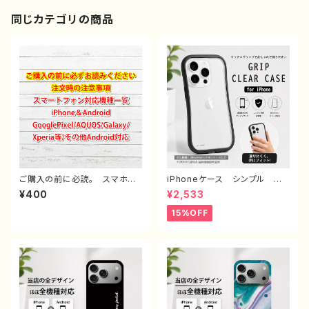
同じカテゴリの商品
ご購入の前に必読。 スマホケ
iPhoneケース シンプル お
ース サイズ 一覧 選び方
しゃれ メンズ 大人女子 高
¥400
¥2,533
iPhoneケース Android iP
校生 男子 iPhone16/15/1
hone17/16/15/14/13/12/11
4/13/12/11 かっこいい おす
15%OFF
Galaxy Xperia GooglePi
すめ 人気 韓国風 ミニマル
xel AQUOS OPPO ワイ
デザイン オリジナル デザイ
モバイル etc. 手帳型 全機
ン くびれケース 耐衝撃 持
種対応
ちやすい 滑りにくい 透明ケ
ース ブラックフレーム グッ
ズ グリップ付き 携帯 クリア
ケース タイトル：シンプル グリ
ップケース no signal デザイ
ン960 J1-9