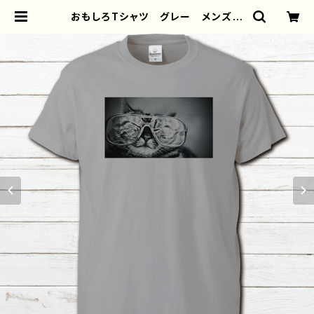
おもしろTシャツ グレー メンズ
レディース 面白Tシャツ かわい
い ねこ おしゃれ 個性的 おすす
め 人気 クリエイター デザイン
コラボ オリジナル デザイン グッ
ズ 半袖シャツ ノンブランド H-7
| iPhoneケース/スマホケース/Tシ
ャツ/おしゃれ/イラストレーター/グッ
ズ/人気/後払い/通販｜雑貨屋アリう
さ