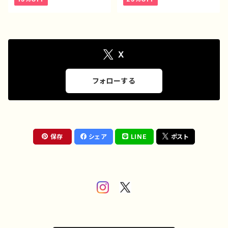
め 人気 クリエイター iPho
すすめ 面白い ユニーク 人
ne17/16/15/14 AQUOS se
気 イラストレーター 絵師
nse 4 5 6 Xperia Googl
クリエイター オリジナル デ
epixel Galaxy Android
ザイン グッズ 白 半袖シャ
アンドロイド ケース ノンブラ
ツ デザイン コラボ ネタT
ンド オリジナル デザイン
シャツ ノンブランド タイトル：
グッズ エモいスマホケース
デザインTシャツ №626 H-
X
タイトル：ニュアンスフラワー PA
7
RT373-2 J1-9
フォローする
保存
シェア
LINE
ポスト