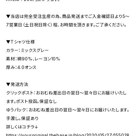
▼当店は完全受注生産の為、商品発送までご入金確認日より5〜
7営業日（土日祝日除く）程、お時間を頂きます。ご了承ください。
▼Tシャツ仕様
カラー：ミックスグレー
素材：綿90%、レーヨン10%
厚み：4.0オンス
▼発送方法
クリックポスト：おおむね差出日の翌日〜翌々日にお届けいたし
ます。ポスト投函。保証なし
ゆうパック：おおむね差出日の翌日〜翌々日にお届けいたします。
手渡し。保証あり
詳しくはコチラ↓
https://youroriginal.thebase.in/blog/2020/05/27/155028