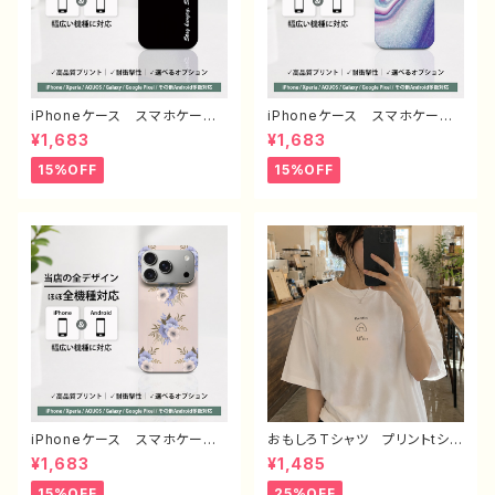
iPhoneケース スマホケー
iPhoneケース スマホケー
ス シンプル 安い かっこい
ス 安い シンプル かっこい
¥1,683
¥1,683
い おしゃれ クール メン
い おしゃれ かわいい クー
ズ 高校生 男子 個性的
ル メンズ レディース エモ
15%OFF
15%OFF
おすすめ 人気 クリエイタ
い画像 綺麗 美しい 個性
ー iPhone15/14/13/12/11
的 おすすめ 人気 クリエイ
AQUOS sense 4 5 6 Xper
ター iPhone15/14/13/12/11
ia Googlepixel Galaxy
AQUOS sense 4 5 6 Xp
Android アンドロイド ケー
eria Googlepixel Galaxy
ス ノンブランド オリジナル
Android アンドロイド ケ
デザイン グッズ タイトル：シ
ース ノンブランド オリジナ
ンプル スマホケース PART193
ル デザイン グッズ タイト
J1-9
ル：エモいスマホケース PART3
75-1 J1-9
iPhoneケース スマホケー
おもしろTシャツ プリントtシャ
ス 安い シンプル 花柄 お
ツ おしゃれ 可愛い ゆるか
¥1,683
¥1,485
しゃれ かわいい レディー
わ メンズ レディース 面白
ス 個性的 韓国風 おすす
Tシャツ イラスト 個性的 お
15%OFF
25%OFF