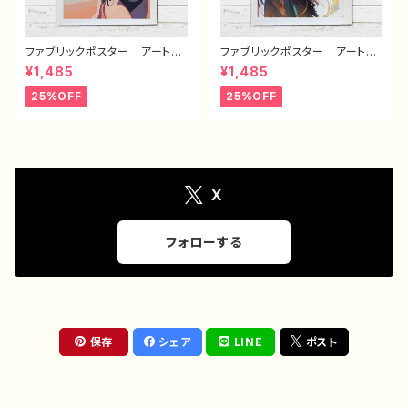
ファブリックポスター アートポ
ファブリックポスター アートポ
スター イラスト 可愛い女の
スター イラスト 可愛い女の
¥1,485
¥1,485
子 かっこいい女子 美しい女
子 かっこいい女子 美しい女
の子 水着 巨乳 ピンク髪
の子 黒髪 ロングヘア おし
25%OFF
25%OFF
ロングヘア セクシー おしゃ
ゃれ エモい インテリア お
れ エモい インテリア おす
すすめ 個性的 人気 クリエ
すめ 個性的 人気 クリエイ
イター イラストレーター 絵
ター イラストレーター 絵
師 オリジナル デザイン グ
師 オリジナル デザイン グ
ッズ ノンブランド H-7
ッズ H-7
X
フォローする
保存
シェア
LINE
ポスト