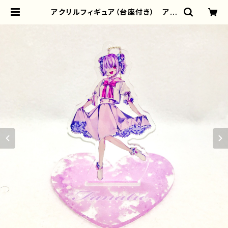
アクリルフィギュア（台座付き） アク
リルスタンド アクキー チャーム イ
ラスト 可愛い女の子 かっこいい女
子 病みかわいい スカート メン
ヘラ ヤンデレ JK 女子高校生
セーラー服 ピアス ツインテール
両面印刷 おすすめ タイトル：夜魅
ちゃん 作：黒野京 | iPhoneケース/
スマホケース/Tシャツ/おしゃれ/イラ
ストレーター/グッズ/人気/後払い/通
販｜雑貨屋アリうさ