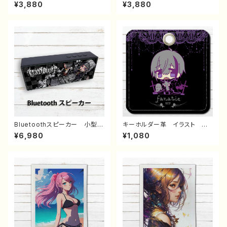
食セット(しょうゆ10食・みそ10
食セット(焼きそば10食・みそ10
¥3,880
¥3,880
食・塩10食)（合計30食） 【送
食・塩10食)（合計30食） 【送
料無料(北海道・沖縄・離島除
料無料(北海道・沖縄・離島除
く)】 株式会社麺のスナオシ
く)】 株式会社麺のスナオシ
通販 後払い コンビニ 翌月
通販 後払い コンビニ 翌月
払い おすすめ 袋麺 即席め
払い おすすめ 袋麺 即席め
ん インスタントラーメン イン
ん インスタントラーメン イン
スタント食品
スタント食品
Bluetoothスピーカー 小型
キーホルダー革 イラスト 男
イラスト 可愛い女の子 かっ
の子 可愛い かっこいい イ
¥6,980
¥1,080
こいい女子 おしゃれ服 かわ
ケメン おしゃれ エモい 病
いい エモい ロック クー
みかわいい メンヘラ ヤンデ
ル メンズ レディース 女
レ 少年 銀髪 ミニキャラ
子 ワンピース タバコ 銀
個性的 おすすめ メンズ 人
髪 ピアス 個性的 おすす
気 イラストレーター クリエイ
め 人気 イラストレーター
ター 絵師 オリジナル デザ
クリエイター 絵師 オリジナ
イン グッズ タイトル：Fanati
ル デザイン グッズ タイト
c Ver1 作：黒野京
ル：リデル 作：nero