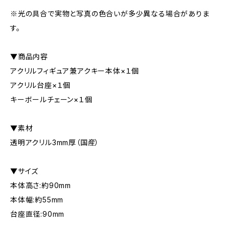
※光の具合で実物と写真の色合いが多少異なる場合がありま
す。
▼商品内容
アクリルフィギュア兼アクキー本体×１個
アクリル台座×１個
キーボールチェーン×１個
▼素材
透明アクリル3mm厚（国産）
▼サイズ
本体高さ:約90mm
本体幅:約55mm
台座直径:90mm