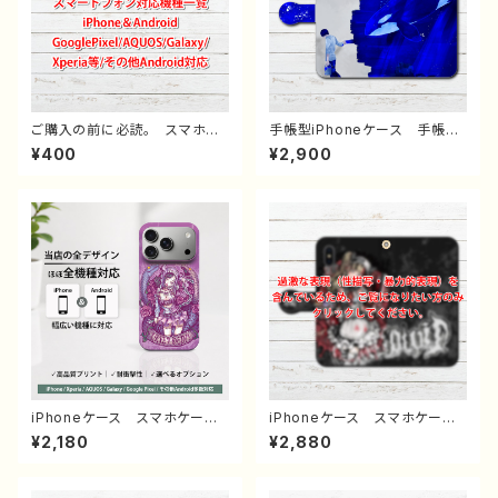
ご購入の前に必読。 スマホケ
手帳型iPhoneケース 手帳型
ース サイズ 一覧 選び方
スマホケース 手帳型 全機種
¥400
¥2,900
iPhoneケース Android iP
対応 イラスト 男の子 かっ
hone17/16/15/14/13/12/11
こいい イケメン クール お
Galaxy Xperia GooglePi
しゃれ 動物 シャチ かわい
xel AQUOS OPPO ワイ
い エモい メンズ クール
モバイル etc. 手帳型 全機
レディース 女子 iPhone15/
種対応
14/13/12/11 AQUOS Xper
ia Googlepixel Galaxy
Android アンドロイド ケー
ス 個性的 おすすめ 人気
イラストレーター クリエイタ
ー 絵師 オリジナル デザイ
ン グッズ タイトル：少年とシ
ャチ 作：しゅり
iPhoneケース スマホケー
iPhoneケース スマホケー
ス イラスト 可愛い女の子
ス 手帳型 全機種対応 イラ
¥2,180
¥2,880
かっこいい女子 おしゃれ服
スト 可愛い女の子 かっこい
エモい ロック クール セク
い女子 おしゃれ服 エモい
シー メンズ 高校生 男
ロック クール ホラー メン