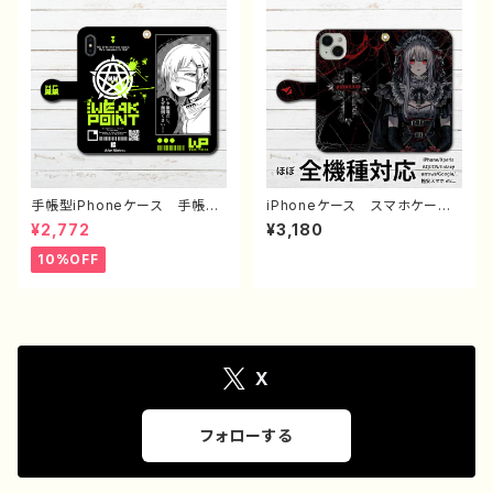
子 iPhone17/16/15/14/13
ズ 高校生 男子 iPhone1
AQUOS Xperia Googlep
7/16/15/14/13 AQUOS Xp
ixel Android アンドロイ
eria Googlepixel Androi
ド ケース ピアス タトゥー
d アンドロイド ケース 黒
黒髪 銀髪 白髪 ミニスカー
髪 金髪 ツインテール メイ
ト 生足 フード パーカー
ド服 ゴシック ピアス 個性
個性的 おすすめ 人気 イラ
的 おすすめ 人気 イラスト
ストレーター クリエイター タ
レーター クリエイター 絵
イトル：メデューサ 作：nero
師 オリジナル デザイン グ
ッズ タイトル：メイド 作：ner
o
手帳型iPhoneケース 手帳型
iPhoneケース スマホケー
スマホケース 手帳型 全機種
ス 手帳型 全機種対応 イラ
¥2,772
¥3,180
対応 かっこいい女子 クー
スト 可愛い女の子 かっこい
ル おしゃれ イラスト 病み
い女子 おしゃれ服 エモい
10%OFF
かわいい エモい iPhone15/
病みかわいい メンヘラ ヤン
14/13/12/11 AQUOS Xper
デレ iPhone15/14/13/12/11
ia Googlepixel Galaxy
AQUOS Xperia Googl
おすすめ 個性的 Android
epixel Galaxy Android
アンドロイド ケース 人気
アンドロイド ケース ゴシッ
イラストレーター 絵師 クリ
ク ドレス 白髪 銀髪 個性
エイター オリジナル デザイ
的 おすすめ 人気 イラスト
X
ン グッズ タイトル：WEAKP
レーター クリエイター 絵
OINT 作：柴田ヰコ G-6
師 オリジナル デザイン グ
ッズ タイトル：黒野京 デザイン
フォローする
53 作：黒野京