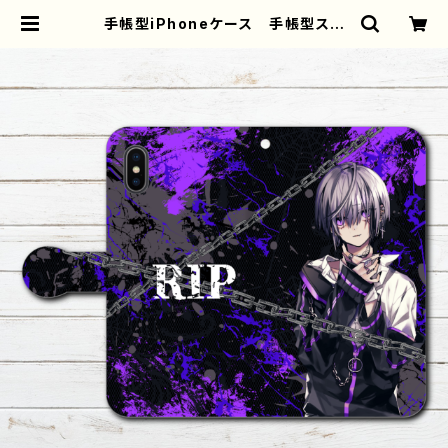
手帳型iPhoneケース 手帳型スマ
ホケース 全機種対応 おしゃれ
病みかわいい イラスト ロック メ
ンヘラ オリジナル デザイン グッ
ズ おすすめ 個性的 人気 iPho
neXs/X Xperia Googlepixel
iPhone5/6/6s/7/8 イラストレ
ーター クリエイター 絵師 Andr
oid アンドロイド ケース タイト
ル：RIP パターン２ 作：黒野 京 |
iPhoneケース/スマホケース/Tシャ
ツ/おしゃれ/イラストレーター/グッ
ズ/人気/後払い/通販｜雑貨屋アリう
さ